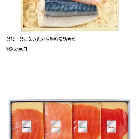
鈴波 鈴こなみ魚介味淋粕漬詰合せ
税込5,400円