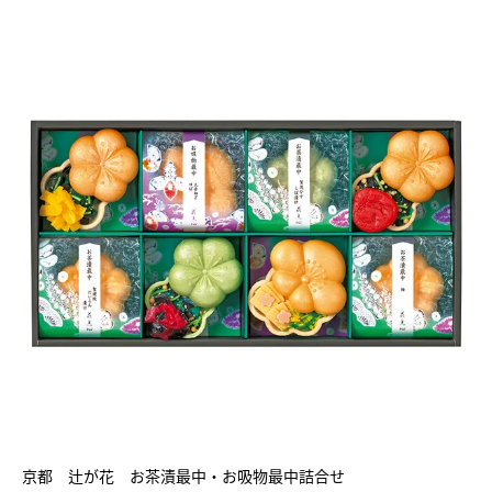
京都 辻が花 お茶漬最中・お吸物最中詰合せ