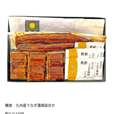
鰻楽 九州産うなぎ蒲焼詰合せ
税込10,530円