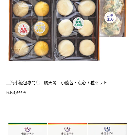
上海小籠包専門店 鵬天閣 小籠包・点心７種セット
税込4,666円