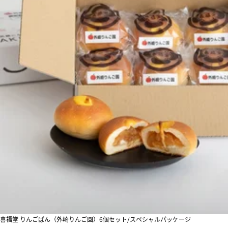
喜福堂 りんごぱん（外崎りんご園）6個セット/スペシャルパッケージ