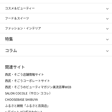
ギフト
レディース
コスメ＆ビューティー
メンズ
キッズ・ベビー
SHISEIDO
クレ・ド・ポー ボーテ
スポーツ・アウトドア
ホーム・キッチン＆アート
フード＆スイーツ
ポール&ジョー ボーテ
ジルスチュアート
お中元
お歳暮
アンリ・シャルパンティエ
ガトー・ド・ボワイヤージュ
ファッション・インテリア
NARS
エスト
ゴディバ
新宿高野
ポロ ラルフ ローレン
ザ ノース フェイス
特集
RMK
SUQQU
たねや
とらや
タケオ キクチ
ママ＆キッズ
クリニーク
SK-Ⅱ
お中元
お歳暮
ねんりん家
シュガーバターの木
コラム
シュタイフ
バカラ
ひな人形
五月人形
お中元
お歳暮
ランドセル
母の日
関連サイト
菓子折り
手土産
父の日
クリスマス
和菓子
お取り寄せ
西武・そごう店舗情報サイト
クリスマスケーキ
おせち
西武・そごうコーポレートサイト
人気のギフト
福袋
福袋
バレンタイン
西武・そごうのビューティマガジン美流百華WEB
バレンタイン
ホワイトデー
ホワイトデー
SALON COCOLE（サロン ココレ）
おせち
母の日
CHOOSEBASE SHIBUYA
父の日
コスメ
ふるさと納税「ふるさと百貨店」
フード
レディースファッション
e.デパート X公式アカウント