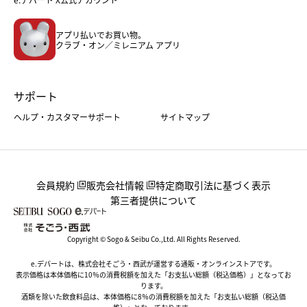
メンズファッション＆スポーツ
キッズ・ベビー
アプリ払いでお買い物。
ホーム・キッチン＆アート
クラブ・オン／ミレニアム アプリ
サポート
ヘルプ・カスタマーサポート
サイトマップ
会員規約
販売会社情報
特定商取引法に基づく表示
第三者提供について
Copyright © Sogo & Seibu Co.,Ltd. All Rights Reserved.
e.デパートは、株式会社そごう・西武が運営する通販・オンラインストアです。
表示価格は本体価格に10％の消費税額を加えた「お支払い総額（税込価格）」となってお
ります。
酒類を除いた飲食料品は、本体価格に8％の消費税額を加えた「お支払い総額（税込価