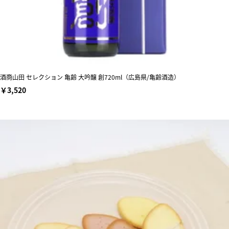
酒商山田 セレクション 亀齢 大吟醸 創720ml（広島県/亀齢酒造）
￥3,520