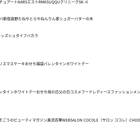
チュアート
NARS
エスト
RMK
SUQQU
クリニーク
SK-Ⅱ
バ
新宿高野
たねや
とらや
ねんりん家
シュガーバターの木
キッズ
シュタイフ
バカラ
リスマスケーキ
おせち
福袋
バレンタイン
ホワイトデー
ンタイン
ホワイトデー
おせち
母の日
父の日
コスメ
フード
レディースファッション
メ
そごうのビューティマガジン美流百華WEB
SALON COCOLE（サロン ココレ）
CHOO