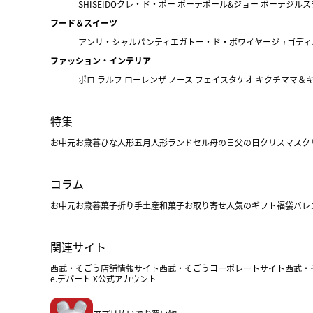
SHISEIDO
クレ・ド・ポー ボーテ
ポール&ジョー ボーテ
ジルス
フード＆スイーツ
アンリ・シャルパンティエ
ガトー・ド・ボワイヤージュ
ゴディ
ファッション・インテリア
ポロ ラルフ ローレン
ザ ノース フェイス
タケオ キクチ
ママ＆
特集
お中元
お歳暮
ひな人形
五月人形
ランドセル
母の日
父の日
クリスマス
ク
コラム
お中元
お歳暮
菓子折り
手土産
和菓子
お取り寄せ
人気のギフト
福袋
バレ
関連サイト
西武・そごう店舗情報サイト
西武・そごうコーポレートサイト
西武・
e.デパート X公式アカウント