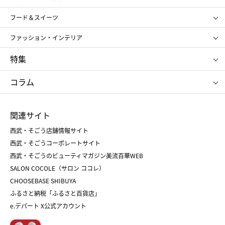
メンズ
キッズ・ベビー
SHISEIDO
クレ・ド・ポー ボーテ
スポーツ・アウトドア
ホーム・キッチン＆アート
フード＆スイーツ
ポール&ジョー ボーテ
ジルスチュアート
お中元
お歳暮
アンリ・シャルパンティエ
ガトー・ド・ボワイヤージュ
ファッション・インテリア
NARS
エスト
ゴディバ
新宿高野
ポロ ラルフ ローレン
ザ ノース フェイス
特集
RMK
SUQQU
たねや
とらや
タケオ キクチ
ママ＆キッズ
クリニーク
SK-Ⅱ
お中元
お歳暮
ねんりん家
シュガーバターの木
コラム
シュタイフ
バカラ
ひな人形
五月人形
お中元
お歳暮
ランドセル
母の日
関連サイト
菓子折り
手土産
父の日
クリスマス
和菓子
お取り寄せ
西武・そごう店舗情報サイト
クリスマスケーキ
おせち
西武・そごうコーポレートサイト
人気のギフト
福袋
福袋
バレンタイン
西武・そごうのビューティマガジン美流百華WEB
バレンタイン
ホワイトデー
ホワイトデー
SALON COCOLE（サロン ココレ）
おせち
母の日
CHOOSEBASE SHIBUYA
父の日
コスメ
ふるさと納税「ふるさと百貨店」
フード
レディースファッション
e.デパート X公式アカウント
メンズファッション＆スポーツ
キッズ・ベビー