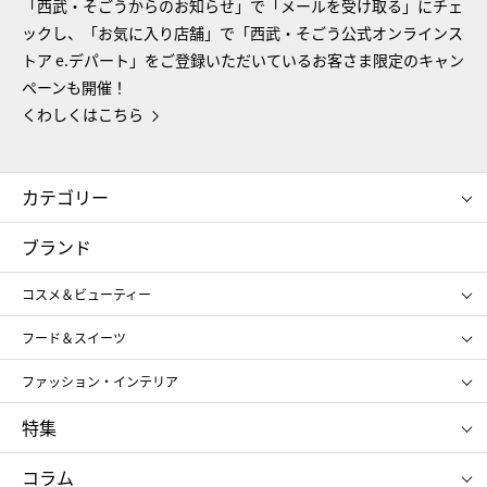
「西武・そごうからのお知らせ」で「メールを受け取る」にチェ
ックし、「お気に入り店舗」で「西武・そごう公式オンラインス
トア e.デパート」をご登録いただいているお客さま限定のキャン
ペーンも開催！
くわしくはこちら
カテゴリー
コスメ＆ビューティー
フード＆スイーツ
ブランド
ギフト
レディース
コスメ＆ビューティー
メンズ
キッズ・ベビー
SHISEIDO
クレ・ド・ポー ボーテ
スポーツ・アウトドア
ホーム・キッチン＆アート
フード＆スイーツ
ポール&ジョー ボーテ
ジルスチュアート
お中元
お歳暮
アンリ・シャルパンティエ
ガトー・ド・ボワイヤージュ
ファッション・インテリア
NARS
エスト
ゴディバ
新宿高野
ポロ ラルフ ローレン
ザ ノース フェイス
特集
RMK
SUQQU
たねや
とらや
タケオ キクチ
ママ＆キッズ
クリニーク
SK-Ⅱ
お中元
お歳暮
ねんりん家
シュガーバターの木
コラム
シュタイフ
バカラ