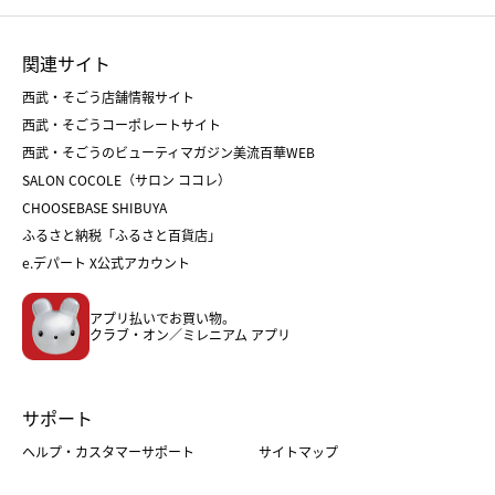
ひな人形
五月人形
お中元
お歳暮
ランドセル
母の日
関連サイト
菓子折り
手土産
父の日
クリスマス
和菓子
お取り寄せ
西武・そごう店舗情報サイト
クリスマスケーキ
おせち
西武・そごうコーポレートサイト
人気のギフト
福袋
福袋
バレンタイン
西武・そごうのビューティマガジン美流百華WEB
バレンタイン
ホワイトデー
ホワイトデー
SALON COCOLE（サロン ココレ）
おせち
母の日
CHOOSEBASE SHIBUYA
父の日
コスメ
ふるさと納税「ふるさと百貨店」
フード
レディースファッション
e.デパート X公式アカウント
メンズファッション＆スポーツ
キッズ・ベビー
アプリ払いでお買い物。
ホーム・キッチン＆アート
クラブ・オン／ミレニアム アプリ
サポート
ヘルプ・カスタマーサポート
サイトマップ