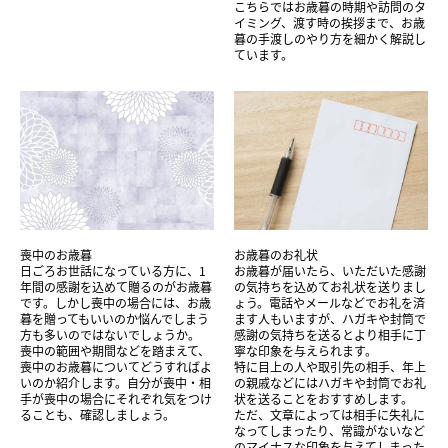
こちらではお歳暮の時期や訪問のタ
イミング、渡す時の挨拶まで、お歳
暮の手渡しのやり方を細かく解説し
ています。
喪中のお歳暮
お歳暮のお礼状
日ごろお世話になっている方に、1
お歳暮が届いたら、いただいた感謝
年間の感謝を込めて贈るのがお歳暮
の気持ちを込めてお礼状を送りまし
です。しかし喪中の場合には、お歳
ょう。電話やメールなどでお礼を済
暮を贈ってもいいのか悩んでしまう
ます人もいますが、ハガキや封筒で
方も多いのではないでしょうか。
感謝の気持ちを送るとより相手に丁
喪中の範囲や期間などを踏まえて、
寧な印象を与えられます。
喪中のお歳暮についてどうすればよ
特に目上の人や取引先の相手、年上
いのか紹介します。自分が喪中・相
の親戚などにはハガキや封筒でお礼
手が喪中の場合にそれぞれ気をつけ
状を送ることをおすすめします。
ることも、確認しましょう。
ただ、文章によっては相手に失礼に
なってしまったり、常識がないなど
のマイナスな印象を与えてしまった