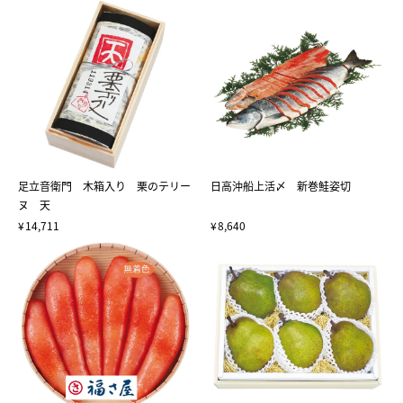
足立音衛門 木箱入り 栗のテリー
日高沖船上活〆 新巻鮭姿切
ヌ 天
14,711
8,640