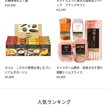
甘鯛味噌仕立て鍋
ＡＧＦちょっと贅沢な珈琲店スティ
¥16,200
ック ブラックギフト
¥3,240
カゴメ こだわり野菜を楽しむプレ
マイスター山野井 炭焼きみそ漬け
ミアムポタージュ
焼豚とハムスライス
¥5,400
¥5,400
人気ランキング