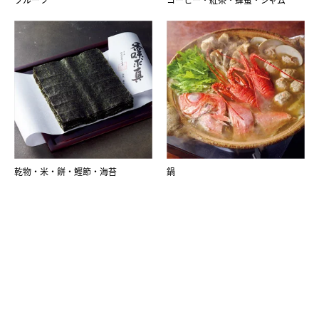
乾物・米・餅・鰹節・海苔
鍋