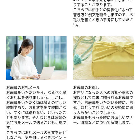
りすることがあります。
こちらでは相手との関係性によって
書き方と例文を紹介しますので、お
礼状を書くときの参考にしてくださ
い。
お歳暮のお礼メール
お歳暮のお返し
お歳暮をいただいたら、なるべく早
お世話になった人へのお礼や季節の
くお礼状を送りましょう。しかし、
挨拶として年末に贈られるお歳暮で
お歳暮をいただく頃は師走の忙しい
すが、お歳暮をいただいた時に、お
時期であり、お礼状を出す時間がな
返しはどうすればいいのか疑問に思
い、すぐには送れない、といったこ
う人も多いことでしょう。
ともあります。そんなときは感謝の
お歳暮をもらった時にお返しやマナ
気持ちをメールで送ることも可能で
ー、時期などについて解説します。
す。
こちらではお礼メールの例文を紹介
しながら、気を付けるべきポイント