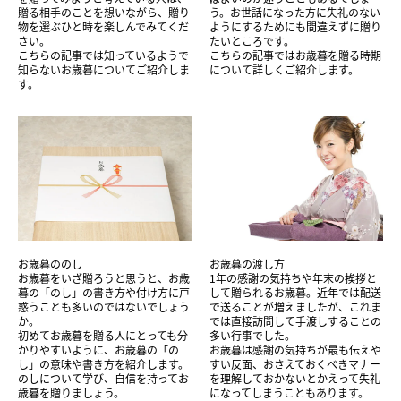
贈る相手のことを想いながら、贈り
う。お世話になった方に失礼のない
物を選ぶひと時を楽しんでみてくだ
ようにするためにも間違えずに贈り
さい。
たいところです。
こちらの記事では知っているようで
こちらの記事ではお歳暮を贈る時期
知らないお歳暮についてご紹介しま
について詳しくご紹介します。
す。
お歳暮ののし
お歳暮の渡し方
お歳暮をいざ贈ろうと思うと、お歳
1年の感謝の気持ちや年末の挨拶と
暮の「のし」の書き方や付け方に戸
して贈られるお歳暮。近年では配送
惑うことも多いのではないでしょう
で送ることが増えましたが、これま
か。
では直接訪問して手渡しすることの
初めてお歳暮を贈る人にとっても分
多い行事でした。
かりやすいように、お歳暮の「の
お歳暮は感謝の気持ちが最も伝えや
し」の意味や書き方を紹介します。
すい反面、おさえておくべきマナー
のしについて学び、自信を持ってお
を理解しておかないとかえって失礼
歳暮を贈りましょう。
になってしまうこともあります。