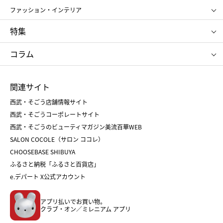
ポール&ジョー ボーテ
ジルスチュアート
お中元
お歳暮
アンリ・シャルパンティエ
ガトー・ド・ボワイヤージュ
ファッション・インテリア
NARS
エスト
ゴディバ
新宿高野
ポロ ラルフ ローレン
ザ ノース フェイス
特集
RMK
SUQQU
たねや
とらや
タケオ キクチ
ママ＆キッズ
クリニーク
SK-Ⅱ
お中元
お歳暮
ねんりん家
シュガーバターの木
コラム
シュタイフ
バカラ
ひな人形
五月人形
お中元
お歳暮
ランドセル
母の日
関連サイト
菓子折り
手土産
父の日
クリスマス
和菓子
お取り寄せ
西武・そごう店舗情報サイト
クリスマスケーキ
おせち
西武・そごうコーポレートサイト
人気のギフト
福袋
福袋
バレンタイン
西武・そごうのビューティマガジン美流百華WEB
バレンタイン
ホワイトデー
ホワイトデー
SALON COCOLE（サロン ココレ）
おせち
母の日
CHOOSEBASE SHIBUYA
父の日
コスメ
ふるさと納税「ふるさと百貨店」
フード
レディースファッション
e.デパート X公式アカウント
メンズファッション＆スポーツ
キッズ・ベビー
アプリ払いでお買い物。
ホーム・キッチン＆アート
クラブ・オン／ミレニアム アプリ