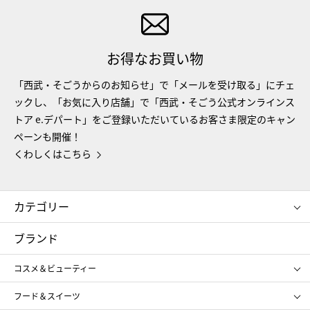
お得なお買い物
「西武・そごうからのお知らせ」で「メールを受け取る」にチェ
ックし、「お気に入り店舗」で「西武・そごう公式オンラインス
トア e.デパート」をご登録いただいているお客さま限定のキャン
ペーンも開催！
くわしくはこちら
カテゴリー
コスメ＆ビューティー
フード＆スイーツ
ブランド
ギフト
レディース
コスメ＆ビューティー
メンズ
キッズ・ベビー
SHISEIDO
クレ・ド・ポー ボーテ
スポーツ・アウトドア
ホーム・キッチン＆アート
フード＆スイーツ