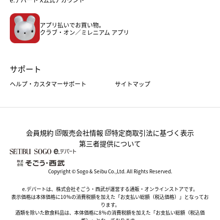
メンズファッション＆スポーツ
キッズ・ベビー
アプリ払いでお買い物。
ホーム・キッチン＆アート
クラブ・オン／ミレニアム アプリ
サポート
ヘルプ・カスタマーサポート
サイトマップ
会員規約
販売会社情報
特定商取引法に基づく表示
第三者提供について
Copyright © Sogo & Seibu Co.,Ltd. All Rights Reserved.
e.デパートは、株式会社そごう・西武が運営する通販・オンラインストアです。
表示価格は本体価格に10％の消費税額を加えた「お支払い総額（税込価格）」となってお
ります。
酒類を除いた飲食料品は、本体価格に8％の消費税額を加えた「お支払い総額（税込価