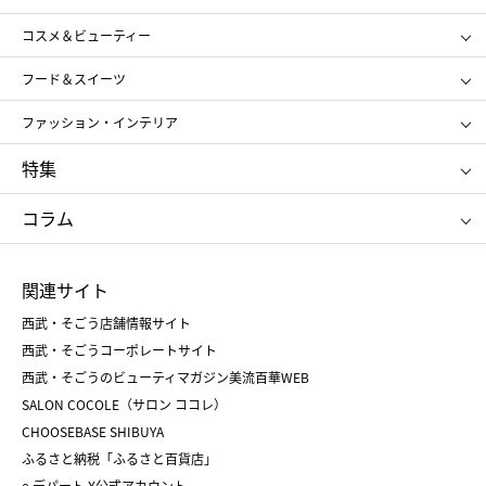
ギフト
レディース
コスメ＆ビューティー
メンズ
キッズ・ベビー
SHISEIDO
クレ・ド・ポー ボーテ
スポーツ・アウトドア
ホーム・キッチン＆アート
フード＆スイーツ
ポール&ジョー ボーテ
ジルスチュアート
お中元
お歳暮
アンリ・シャルパンティエ
ガトー・ド・ボワイヤージュ
ファッション・インテリア
NARS
エスト
ゴディバ
新宿高野
ポロ ラルフ ローレン
ザ ノース フェイス
特集
RMK
SUQQU
たねや
とらや
タケオ キクチ
ママ＆キッズ
クリニーク
SK-Ⅱ
お中元
お歳暮
ねんりん家
シュガーバターの木
コラム
シュタイフ
バカラ
ひな人形
五月人形
お中元
お歳暮
ランドセル
母の日
関連サイト
菓子折り
手土産
父の日
クリスマス
和菓子
お取り寄せ
西武・そごう店舗情報サイト
クリスマスケーキ
おせち
西武・そごうコーポレートサイト
人気のギフト
福袋
福袋
バレンタイン
西武・そごうのビューティマガジン美流百華WEB
バレンタイン
ホワイトデー
ホワイトデー
SALON COCOLE（サロン ココレ）
おせち
母の日
CHOOSEBASE SHIBUYA
父の日
コスメ
ふるさと納税「ふるさと百貨店」
フード
レディースファッション
e.デパート X公式アカウント