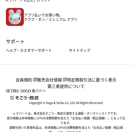
メンズファッション＆スポーツ
キッズ・ベビー
アプリ払いでお買い物。
ホーム・キッチン＆アート
クラブ・オン／ミレニアム アプリ
サポート
ヘルプ・カスタマーサポート
サイトマップ
会員規約
販売会社情報
特定商取引法に基づく表示
第三者提供について
Copyright © Sogo & Seibu Co.,Ltd. All Rights Reserved.
e.デパートは、株式会社そごう・西武が運営する通販・オンラインストアです。
表示価格は本体価格に10％の消費税額を加えた「お支払い総額（税込価格）」となってお
ります。
酒類を除いた飲食料品は、本体価格に8％の消費税額を加えた「お支払い総額（税込価