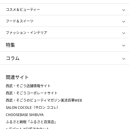
ギフト
レディース
コスメ＆ビューティー
メンズ
キッズ・ベビー
SHISEIDO
クレ・ド・ポー ボーテ
スポーツ・アウトドア
ホーム・キッチン＆アート
フード＆スイーツ
ポール&ジョー ボーテ
ジルスチュアート
お中元
お歳暮
アンリ・シャルパンティエ
ガトー・ド・ボワイヤージュ
ファッション・インテリア
NARS
エスト
ゴディバ
新宿高野
ポロ ラルフ ローレン
ザ ノース フェイス
特集
RMK
SUQQU
たねや
とらや
タケオ キクチ
ママ＆キッズ
クリニーク
SK-Ⅱ
お中元
お歳暮
ねんりん家
シュガーバターの木
コラム
シュタイフ
バカラ
ひな人形
五月人形
お中元
お歳暮
ランドセル
母の日
関連サイト
菓子折り
手土産
父の日
クリスマス
和菓子
お取り寄せ
西武・そごう店舗情報サイト
クリスマスケーキ
おせち
西武・そごうコーポレートサイト
人気のギフト
福袋
福袋
バレンタイン
西武・そごうのビューティマガジン美流百華WEB
バレンタイン
ホワイトデー
ホワイトデー
SALON COCOLE（サロン ココレ）
おせち
母の日
CHOOSEBASE SHIBUYA
父の日
コスメ
ふるさと納税「ふるさと百貨店」
フード
レディースファッション
e.デパート X公式アカウント