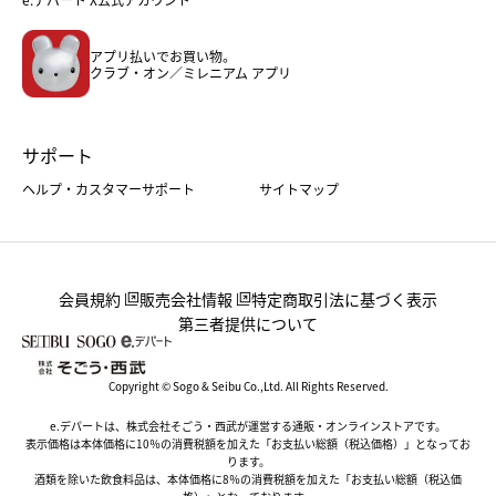
メンズファッション＆スポーツ
キッズ・ベビー
アプリ払いでお買い物。
ホーム・キッチン＆アート
クラブ・オン／ミレニアム アプリ
サポート
ヘルプ・カスタマーサポート
サイトマップ
会員規約
販売会社情報
特定商取引法に基づく表示
第三者提供について
Copyright © Sogo & Seibu Co.,Ltd. All Rights Reserved.
e.デパートは、株式会社そごう・西武が運営する通販・オンラインストアです。
表示価格は本体価格に10％の消費税額を加えた「お支払い総額（税込価格）」となってお
ります。
酒類を除いた飲食料品は、本体価格に8％の消費税額を加えた「お支払い総額（税込価