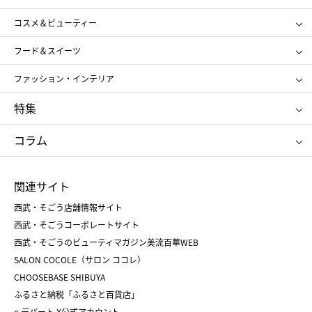
ギフト
レディース
コスメ＆ビューティー
メンズ
キッズ・ベビー
SHISEIDO
クレ・ド・ポー ボーテ
スポーツ・アウトドア
ホーム・キッチン＆アート
フード＆スイーツ
ポール&ジョー ボーテ
ジルスチュアート
お中元
お歳暮
アンリ・シャルパンティエ
ガトー・ド・ボワイヤージュ
ファッション・インテリア
NARS
エスト
ゴディバ
新宿高野
ポロ ラルフ ローレン
ザ ノース フェイス
特集
RMK
SUQQU
たねや
とらや
タケオ キクチ
ママ＆キッズ
クリニーク
SK-Ⅱ
お中元
お歳暮
ねんりん家
シュガーバターの木
コラム
シュタイフ
バカラ
ひな人形
五月人形
お中元
お歳暮
ランドセル
母の日
関連サイト
菓子折り
手土産
父の日
クリスマス
和菓子
お取り寄せ
西武・そごう店舗情報サイト
クリスマスケーキ
おせち
西武・そごうコーポレートサイト
人気のギフト
福袋
福袋
バレンタイン
西武・そごうのビューティマガジン美流百華WEB
バレンタイン
ホワイトデー
ホワイトデー
SALON COCOLE（サロン ココレ）
おせち
母の日
CHOOSEBASE SHIBUYA
父の日
コスメ
ふるさと納税「ふるさと百貨店」
フード
レディースファッション
e.デパート X公式アカウント