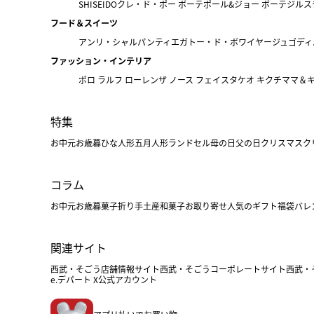
SHISEIDO
クレ・ド・ポー ボーテ
ポール&ジョー ボーテ
ジルス
フード＆スイーツ
アンリ・シャルパンティエ
ガトー・ド・ボワイヤージュ
ゴディ
ファッション・インテリア
ポロ ラルフ ローレン
ザ ノース フェイス
タケオ キクチ
ママ＆
特集
お中元
お歳暮
ひな人形
五月人形
ランドセル
母の日
父の日
クリスマス
ク
コラム
お中元
お歳暮
菓子折り
手土産
和菓子
お取り寄せ
人気のギフト
福袋
バレ
関連サイト
西武・そごう店舗情報サイト
西武・そごうコーポレートサイト
西武・
e.デパート X公式アカウント