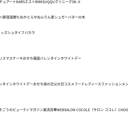
チュアート
NARS
エスト
RMK
SUQQU
クリニーク
SK-Ⅱ
バ
新宿高野
たねや
とらや
ねんりん家
シュガーバターの木
キッズ
シュタイフ
バカラ
リスマスケーキ
おせち
福袋
バレンタイン
ホワイトデー
ンタイン
ホワイトデー
おせち
母の日
父の日
コスメ
フード
レディースファッション
メ
そごうのビューティマガジン美流百華WEB
SALON COCOLE（サロン ココレ）
CHOO