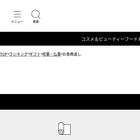
コスメ＆ビューティー
フード
TOP
ランキング
ギフト
弔事・仏事
お香典返し