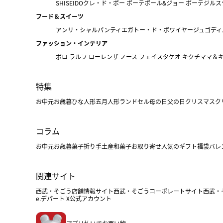
SHISEIDO
クレ・ド・ポー ボーテ
ポール&ジョー ボーテ
ジルス
フード＆スイーツ
アンリ・シャルパンティエ
ガトー・ド・ボワイヤージュ
ゴディ
ファッション・インテリア
ポロ ラルフ ローレン
ザ ノース フェイス
タケオ キクチ
ママ＆
特集
お中元
お歳暮
ひな人形
五月人形
ランドセル
母の日
父の日
クリスマス
ク
コラム
お中元
お歳暮
菓子折り
手土産
和菓子
お取り寄せ
人気のギフト
福袋
バレ
関連サイト
西武・そごう店舗情報サイト
西武・そごうコーポレートサイト
西武・
e.デパート X公式アカウント