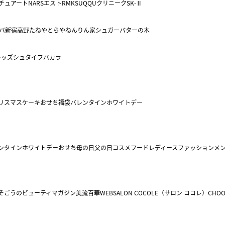
チュアート
NARS
エスト
RMK
SUQQU
クリニーク
SK-Ⅱ
バ
新宿高野
たねや
とらや
ねんりん家
シュガーバターの木
キッズ
シュタイフ
バカラ
リスマスケーキ
おせち
福袋
バレンタイン
ホワイトデー
ンタイン
ホワイトデー
おせち
母の日
父の日
コスメ
フード
レディースファッション
メ
そごうのビューティマガジン美流百華WEB
SALON COCOLE（サロン ココレ）
CHOO