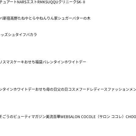
チュアート
NARS
エスト
RMK
SUQQU
クリニーク
SK-Ⅱ
バ
新宿高野
たねや
とらや
ねんりん家
シュガーバターの木
キッズ
シュタイフ
バカラ
リスマスケーキ
おせち
福袋
バレンタイン
ホワイトデー
ンタイン
ホワイトデー
おせち
母の日
父の日
コスメ
フード
レディースファッション
メ
そごうのビューティマガジン美流百華WEB
SALON COCOLE（サロン ココレ）
CHOO