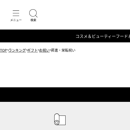
コスメ＆ビューティー
フード
TOP
ランキング
ギフト
お祝い
昇進・栄転祝い