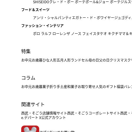
SHISEIDO
クレ・ド・ポー ボーテ
ポール&ジョー ボーテ
ジルス
フード＆スイーツ
アンリ・シャルパンティエ
ガトー・ド・ボワイヤージュ
ゴディ
ファッション・インテリア
ポロ ラルフ ローレン
ザ ノース フェイス
タケオ キクチ
ママ＆
特集
お中元
お歳暮
ひな人形
五月人形
ランドセル
母の日
父の日
クリスマス
ク
コラム
お中元
お歳暮
菓子折り
手土産
和菓子
お取り寄せ
人気のギフト
福袋
バレ
関連サイト
西武・そごう店舗情報サイト
西武・そごうコーポレートサイト
西武・
e.デパート X公式アカウント