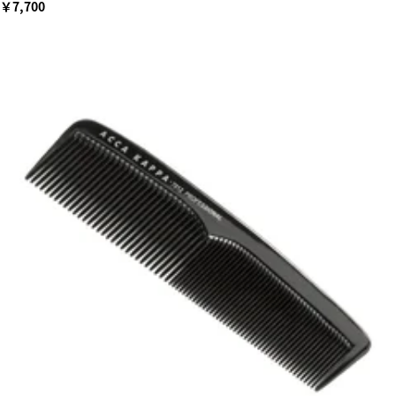
￥7,700