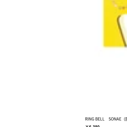
RING BELL SON
￥6,380