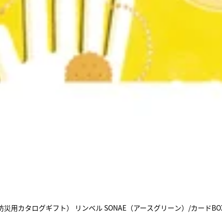
AE（防災用カタログギフト） リンベル SONAE（アースグリーン）/カードBOXタ