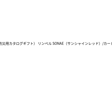
AE（防災用カタログギフト） リンベル SONAE（サンシャインレッド）/カードBO