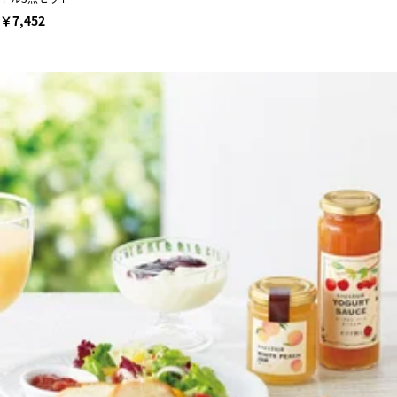
￥7,452