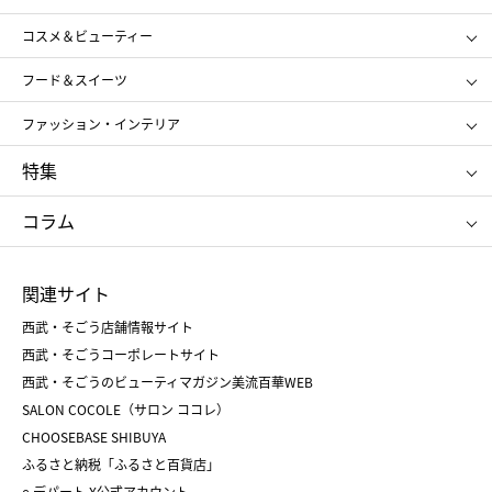
ギフト
レディース
コスメ＆ビューティー
メンズ
キッズ・ベビー
SHISEIDO
クレ・ド・ポー ボーテ
スポーツ・アウトドア
ホーム・キッチン＆アート
フード＆スイーツ
ポール&ジョー ボーテ
ジルスチュアート
お中元
お歳暮
アンリ・シャルパンティエ
ガトー・ド・ボワイヤージュ
ファッション・インテリア
NARS
エスト
ゴディバ
新宿高野
ポロ ラルフ ローレン
ザ ノース フェイス
特集
RMK
SUQQU
たねや
とらや
タケオ キクチ
ママ＆キッズ
クリニーク
SK-Ⅱ
お中元
お歳暮
ねんりん家
シュガーバターの木
コラム
シュタイフ
バカラ
ひな人形
五月人形
お中元
お歳暮
ランドセル
母の日
関連サイト
菓子折り
手土産
父の日
クリスマス
和菓子
お取り寄せ
西武・そごう店舗情報サイト
クリスマスケーキ
おせち
西武・そごうコーポレートサイト
人気のギフト
福袋
福袋
バレンタイン
西武・そごうのビューティマガジン美流百華WEB
バレンタイン
ホワイトデー
ホワイトデー
SALON COCOLE（サロン ココレ）
おせち
母の日
CHOOSEBASE SHIBUYA
父の日
コスメ
ふるさと納税「ふるさと百貨店」
フード
レディースファッション
e.デパート X公式アカウント