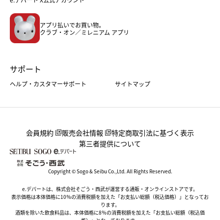
メンズファッション＆スポーツ
キッズ・ベビー
アプリ払いでお買い物。
ホーム・キッチン＆アート
クラブ・オン／ミレニアム アプリ
サポート
ヘルプ・カスタマーサポート
サイトマップ
会員規約
販売会社情報
特定商取引法に基づく表示
第三者提供について
Copyright © Sogo & Seibu Co.,Ltd. All Rights Reserved.
e.デパートは、株式会社そごう・西武が運営する通販・オンラインストアです。
表示価格は本体価格に10％の消費税額を加えた「お支払い総額（税込価格）」となってお
ります。
酒類を除いた飲食料品は、本体価格に8％の消費税額を加えた「お支払い総額（税込価