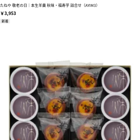
たねや 敬老の日｜本生羊羹 秋味・福寿芋 詰合せ（AYIM3）
￥3,953
新着