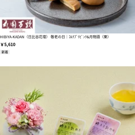
HIBIYA-KADAN（日比谷花壇） 敬老の日｜ｺﾙｸﾌﾟﾘﾋﾟﾝｸ&月物語（栗）
￥5,610
新着