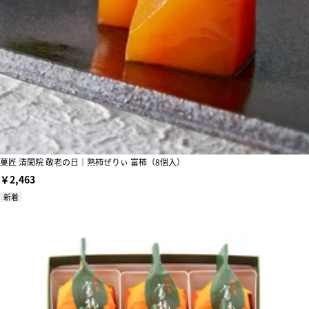
菓匠 清閑院 敬老の日｜熟柿ぜりぃ 富柿（8個入）
￥2,463
新着