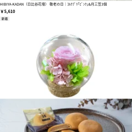
HIBIYA-KADAN（日比谷花壇） 敬老の日｜ｺﾙｸﾌﾟﾘ｢ﾋﾟﾝｸ｣&月三笠3個
￥5,610
新着