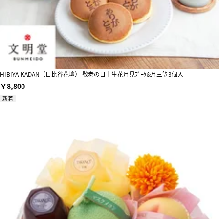
HIBIYA-KADAN（日比谷花壇） 敬老の日｜生花月見ﾌﾞｰｹ&月三笠3個入
￥8,800
新着