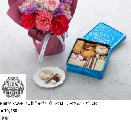
HIBIYA-KADAN（日比谷花壇） 敬老の日｜ﾌﾞｰｹM&ﾌﾟﾃｨﾎﾞﾜ120
￥10,450
新着