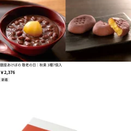
銀座あけぼの 敬老の日｜秋楽 3種7個入
￥2,376
新着