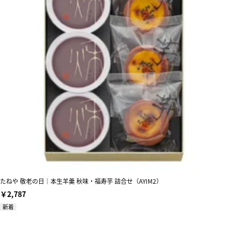
たねや 敬老の日｜本生羊羹 秋味・福寿芋 詰合せ（AYIM2）
￥2,787
新着