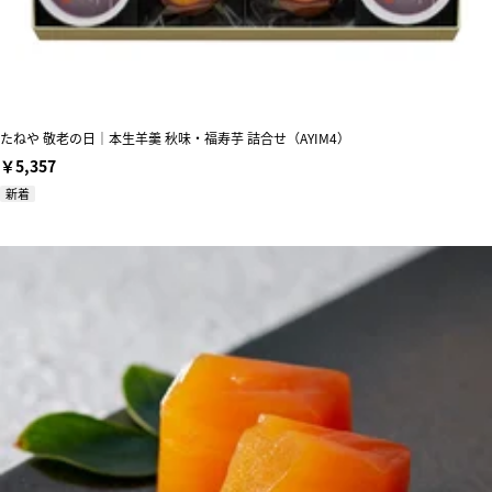
たねや 敬老の日｜本生羊羹 秋味・福寿芋 詰合せ（AYIM4）
￥5,357
新着