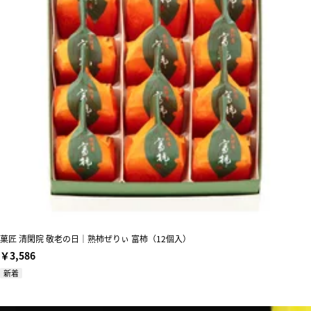
菓匠 清閑院 敬老の日｜熟柿ぜりぃ 富柿（12個入）
￥3,586
新着