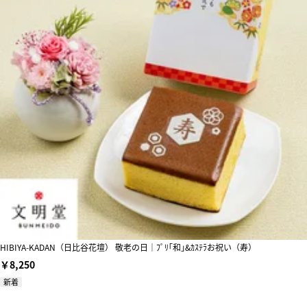
HIBIYA-KADAN（日比谷花壇） 敬老の日｜ﾌﾟﾘ｢和｣&ｶｽﾃﾗお祝い（寿）
￥8,250
新着