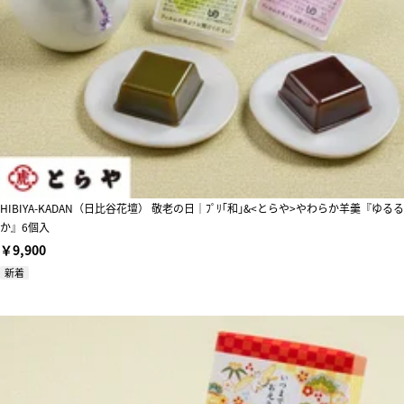
HIBIYA-KADAN（日比谷花壇） 敬老の日｜ﾌﾟﾘ｢和｣&<とらや>やわらか羊羹『ゆるる
か』6個入
￥9,900
新着