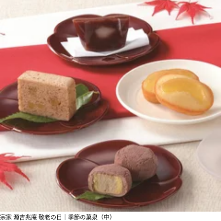
宗家 源吉兆庵 敬老の日｜季節の菓泉（中）