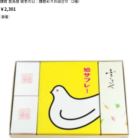
鎌倉 豊島屋 敬老の日｜鎌倉彩々お詰合せ（2種）
￥2,301
新着