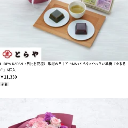
HIBIYA-KADAN（日比谷花壇） 敬老の日｜ﾌﾞｰｹM&<とらや>やわらか羊羹『ゆるる
か』6個入
￥11,330
新着