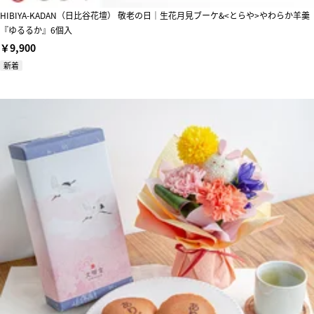
HIBIYA-KADAN（日比谷花壇） 敬老の日｜生花月見ブーケ&<とらや>やわらか羊羹
『ゆるるか』6個入
￥9,900
新着