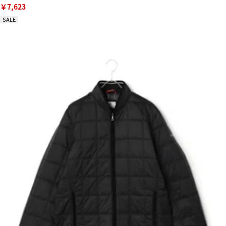
￥7,623
SALE