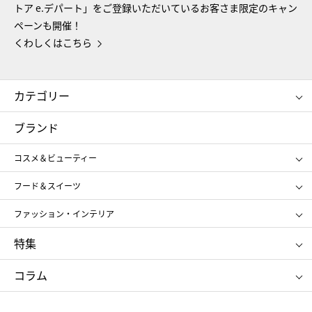
トア e.デパート」をご登録いただいているお客さま限定のキャン
ペーンも開催！
くわしくはこちら
カテゴリー
コスメ＆ビューティー
フード＆スイーツ
ブランド
ギフト
レディース
コスメ＆ビューティー
メンズ
キッズ・ベビー
SHISEIDO
クレ・ド・ポー ボーテ
スポーツ・アウトドア
ホーム・キッチン＆アート
フード＆スイーツ
ポール&ジョー ボーテ
ジルスチュアート
お中元
お歳暮
アンリ・シャルパンティエ
ガトー・ド・ボワイヤージュ
ファッション・インテリア
NARS
エスト
ゴディバ
新宿高野
ポロ ラルフ ローレン
ザ ノース フェイス
特集
RMK
SUQQU
たねや
とらや
タケオ キクチ
ママ＆キッズ
クリニーク
SK-Ⅱ
お中元
お歳暮
ねんりん家
シュガーバターの木
コラム
シュタイフ
バカラ
ひな人形
五月人形
お中元
お歳暮
ランドセル
母の日