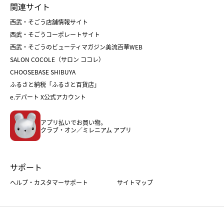
関連サイト
菓子折り
手土産
父の日
クリスマス
和菓子
お取り寄せ
西武・そごう店舗情報サイト
クリスマスケーキ
おせち
西武・そごうコーポレートサイト
人気のギフト
福袋
福袋
バレンタイン
西武・そごうのビューティマガジン美流百華WEB
バレンタイン
ホワイトデー
ホワイトデー
SALON COCOLE（サロン ココレ）
おせち
母の日
CHOOSEBASE SHIBUYA
父の日
コスメ
ふるさと納税「ふるさと百貨店」
フード
レディースファッション
e.デパート X公式アカウント
メンズファッション＆スポーツ
キッズ・ベビー
アプリ払いでお買い物。
ホーム・キッチン＆アート
クラブ・オン／ミレニアム アプリ
サポート
ヘルプ・カスタマーサポート
サイトマップ