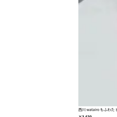
西川 watairo も
￥3,630