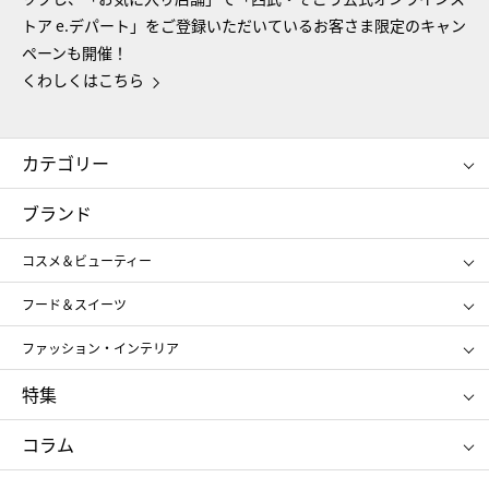
トア e.デパート」をご登録いただいているお客さま限定のキャン
ペーンも開催！
くわしくはこちら
カテゴリー
コスメ＆ビューティー
フード＆スイーツ
ブランド
ギフト
レディース
コスメ＆ビューティー
メンズ
キッズ・ベビー
SHISEIDO
クレ・ド・ポー ボーテ
スポーツ・アウトドア
ホーム・キッチン＆アート
フード＆スイーツ
ポール&ジョー ボーテ
ジルスチュアート
お中元
お歳暮
アンリ・シャルパンティエ
ガトー・ド・ボワイヤージュ
ファッション・インテリア
NARS
エスト
ゴディバ
新宿高野
ポロ ラルフ ローレン
ザ ノース フェイス
特集
RMK
SUQQU
たねや
とらや
タケオ キクチ
ママ＆キッズ
クリニーク
SK-Ⅱ
お中元
お歳暮
ねんりん家
シュガーバターの木
コラム
シュタイフ
バカラ
ひな人形
五月人形
お中元
お歳暮