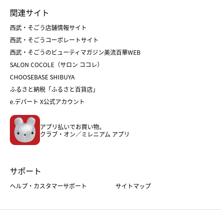
ランドセル
母の日
関連サイト
菓子折り
手土産
父の日
クリスマス
和菓子
お取り寄せ
西武・そごう店舗情報サイト
クリスマスケーキ
おせち
西武・そごうコーポレートサイト
人気のギフト
福袋
福袋
バレンタイン
西武・そごうのビューティマガジン美流百華WEB
バレンタイン
ホワイトデー
ホワイトデー
SALON COCOLE（サロン ココレ）
おせち
母の日
CHOOSEBASE SHIBUYA
父の日
コスメ
ふるさと納税「ふるさと百貨店」
フード
レディースファッション
e.デパート X公式アカウント
メンズファッション＆スポーツ
キッズ・ベビー
アプリ払いでお買い物。
ホーム・キッチン＆アート
クラブ・オン／ミレニアム アプリ
サポート
ヘルプ・カスタマーサポート
サイトマップ