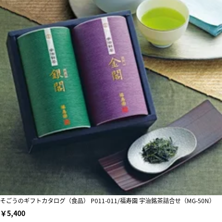
そごうのギフトカタログ（食品） P011-011/福寿園 宇治銘茶詰合せ（MG-50N）
￥5,400