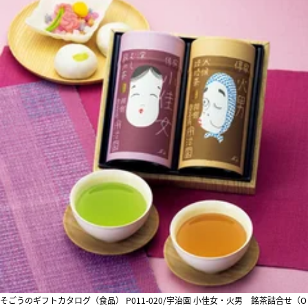
そごうのギフトカタログ（食品） P011-020/宇治園 小佳女・火男 銘茶詰合せ（O