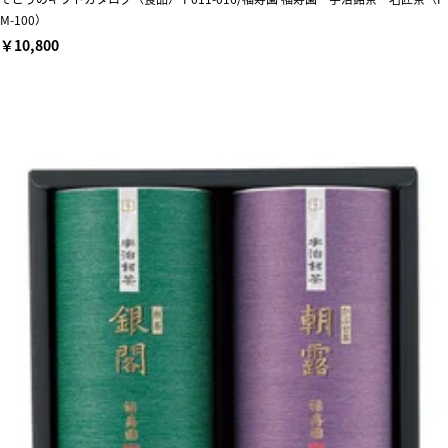
M-100）
￥10,800