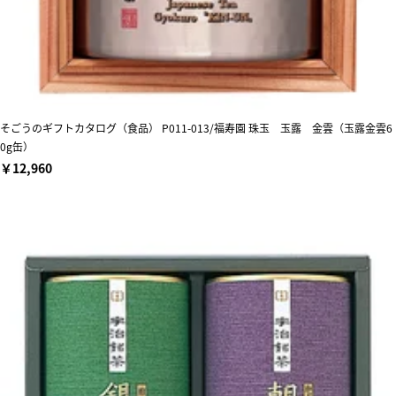
そごうのギフトカタログ（食品） P011-013/福寿園 珠玉 玉露 金雲（玉露金雲6
0g缶）
￥12,960