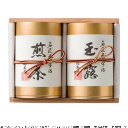
そごうのギフトカタログ（食品） P011-016/福寿園 福寿園 宇治銘茶 名匠茶（F