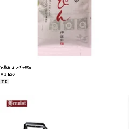
伊藤園 ぜっぴん80g
￥1,620
新着