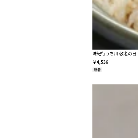
味紀行うち川 敬老の
￥4,536
新着