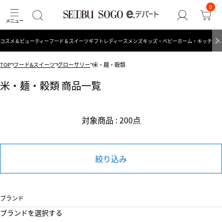
0
コスメ＆ビューティー
フード＆スイーツ
ギフト
レディース
メンズ
キッズ・ベビー
ホーム・キッチン＆
TOP
フード&スイーツ
グローサリー
米・麺・穀類
米・麺・穀類 商品一覧
対象商品 : 200点
絞り込み
ブランド
ブランドを選択する