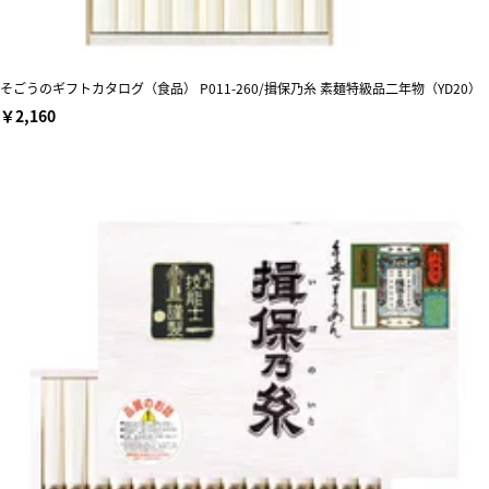
そごうのギフトカタログ（食品） P011-260/揖保乃糸 素麺特級品二年物（YD20）
￥2,160