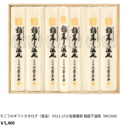
そごうのギフトカタログ（食品） P011-273/佐藤養助 稲庭干温飩（MC50N）
￥5,400