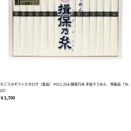
そごうのギフトカタログ（食品） P011-254/揖保乃糸 手延そうめん 特級品（TA-
25）
￥2,700