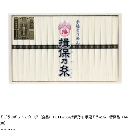
そごうのギフトカタログ（食品） P011-255/揖保乃糸 手延そうめん 特級品（TA-
30）