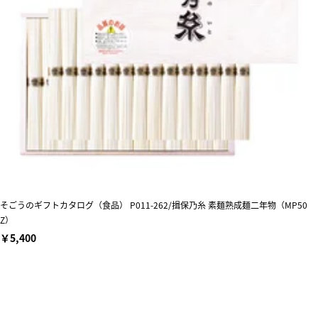
そごうのギフトカタログ（食品） P011-262/揖保乃糸 素麺熟成麺二年物（MP50
Z）
￥5,400