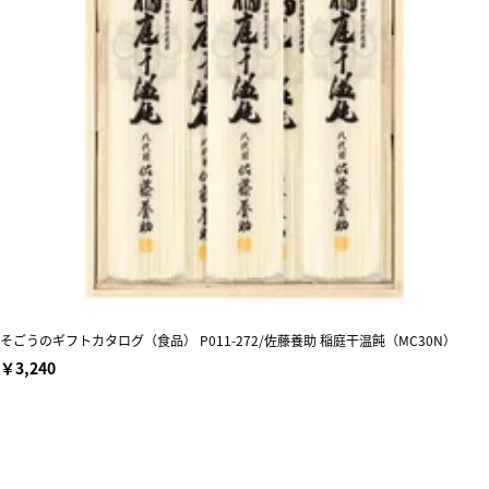
そごうのギフトカタログ（食品） P011-272/佐藤養助 稲庭干温飩（MC30N）
￥3,240