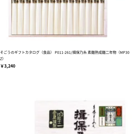
そごうのギフトカタログ（食品） P011-261/揖保乃糸 素麺熟成麺二年物（MP30
Z）
￥3,240