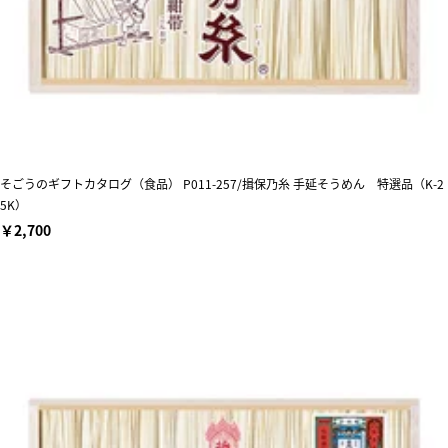
そごうのギフトカタログ（食品） P011-257/揖保乃糸 手延そうめん 特選品（K-2
5K）
￥2,700