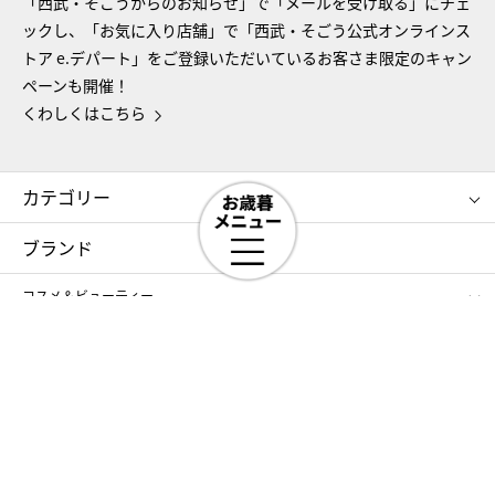
「西武・そごうからのお知らせ」で「メールを受け取る」にチェ
ックし、「お気に入り店舗」で「西武・そごう公式オンラインス
トア e.デパート」をご登録いただいているお客さま限定のキャン
ペーンも開催！
くわしくはこちら
カテゴリー
コスメ＆ビューティー
フード＆スイーツ
ブランド
ギフト
レディース
コスメ＆ビューティー
メンズ
キッズ・ベビー
SHISEIDO
クレ・ド・ポー ボーテ
スポーツ・アウトドア
ホーム・キッチン＆アート
フード＆スイーツ
ポール&ジョー ボーテ
ジルスチュアート
お中元
お歳暮
アンリ・シャルパンティエ
ガトー・ド・ボワイヤージュ
ファッション・インテリア
NARS
エスト
ゴディバ
新宿高野
ポロ ラルフ ローレン
ザ ノース フェイス
特集
RMK
SUQQU
たねや
とらや
タケオ キクチ
ママ＆キッズ
クリニーク
SK-Ⅱ
お中元
お歳暮
ねんりん家
シュガーバターの木
コラム
シュタイフ
バカラ