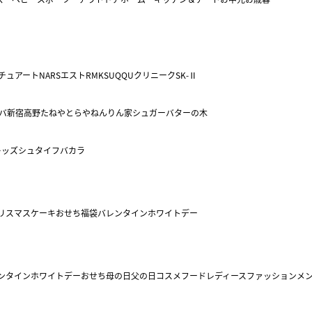
チュアート
NARS
エスト
RMK
SUQQU
クリニーク
SK-Ⅱ
バ
新宿高野
たねや
とらや
ねんりん家
シュガーバターの木
キッズ
シュタイフ
バカラ
リスマスケーキ
おせち
福袋
バレンタイン
ホワイトデー
ンタイン
ホワイトデー
おせち
母の日
父の日
コスメ
フード
レディースファッション
メ