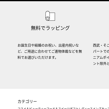
無料でラッピング
お誕生日や結婚のお祝い、出産内祝いな
西武・そご
ど、ご用途に合わせてご進物体裁などを無
パートで
料でお選びいただけます。
ニアムポ
ント除外
カテゴリー
コスメ＆ビューティー
フード＆スイーツ
ギフト
レディース
メンズ
キッ