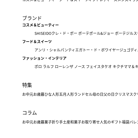
ブランド
コスメ＆ビューティー
SHISEIDO
クレ・ド・ポー ボーテ
ポール&ジョー ボーテ
ジルス
フード＆スイーツ
アンリ・シャルパンティエ
ガトー・ド・ボワイヤージュ
ゴディ
ファッション・インテリア
ポロ ラルフ ローレン
ザ ノース フェイス
タケオ キクチ
ママ＆
特集
お中元
お歳暮
ひな人形
五月人形
ランドセル
母の日
父の日
クリスマス
ク
コラム
お中元
お歳暮
菓子折り
手土産
和菓子
お取り寄せ
人気のギフト
福袋
バレ