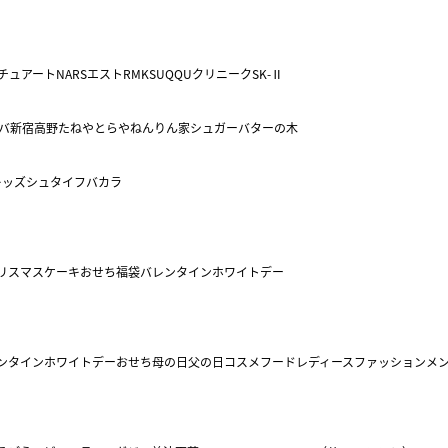
チュアート
NARS
エスト
RMK
SUQQU
クリニーク
SK-Ⅱ
バ
新宿高野
たねや
とらや
ねんりん家
シュガーバターの木
キッズ
シュタイフ
バカラ
リスマスケーキ
おせち
福袋
バレンタイン
ホワイトデー
ンタイン
ホワイトデー
おせち
母の日
父の日
コスメ
フード
レディースファッション
メ