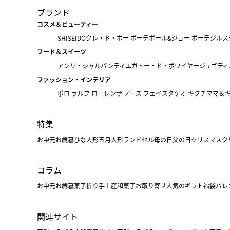
ブランド
コスメ＆ビューティー
SHISEIDO
クレ・ド・ポー ボーテ
ポール&ジョー ボーテ
ジルス
フード＆スイーツ
アンリ・シャルパンティエ
ガトー・ド・ボワイヤージュ
ゴディ
ファッション・インテリア
ポロ ラルフ ローレン
ザ ノース フェイス
タケオ キクチ
ママ＆
特集
お中元
お歳暮
ひな人形
五月人形
ランドセル
母の日
父の日
クリスマス
ク
コラム
お中元
お歳暮
菓子折り
手土産
和菓子
お取り寄せ
人気のギフト
福袋
バレ
関連サイト