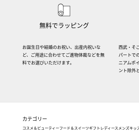
無料でラッピング
お誕生日や結婚のお祝い、出産内祝いな
西武・そご
ど、ご用途に合わせてご進物体裁などを無
パートで
料でお選びいただけます。
ニアムポ
ント除外
カテゴリー
コスメ＆ビューティー
フード＆スイーツ
ギフト
レディース
メンズ
キッ