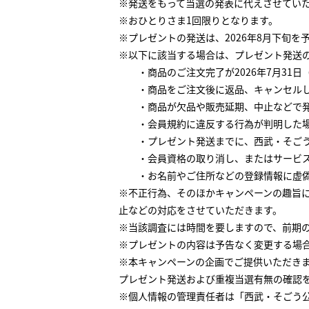
※発送をもって当選の発表に代えさせてい
※おひとりさま1回限りとなります。
※プレゼントの発送は、2026年8月下旬を
※以下に該当する場合は、プレゼント発送
・商品のご注文完了が2026年7月31日（
・商品をご注文後に返品、キャンセルし
・商品が欠品や販売延期、中止などで発
・会員規約に違反する行為が判明した
・プレゼント発送までに、西武・そごう
・会員資格の取り消し、またはサービス
・お名前やご住所などの登録情報に虚偽
※不正行為、そのほかキャンペーンの趣旨
止などの対応をさせていただきます。
※当該調査には時間を要しますので、前期の
※プレゼントの内容は予告なく変更する場
※本キャンペーンの企画でご提供いただきま
プレゼント発送および重複当選有無の確認
※個人情報の管理責任者は「西武・そごう公