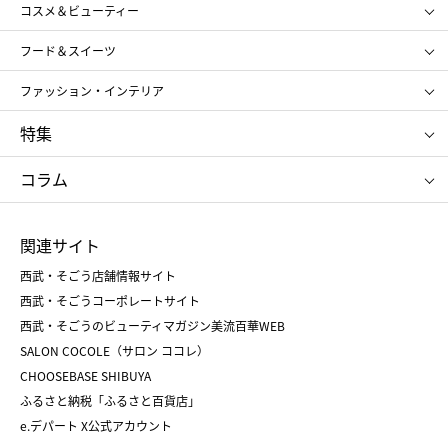
コスメ＆ビューティー
メンズ
キッズ・ベビー
SHISEIDO
クレ・ド・ポー ボーテ
スポーツ・アウトドア
ホーム・キッチン＆アート
フード＆スイーツ
ポール&ジョー ボーテ
ジルスチュアート
お中元
お歳暮
アンリ・シャルパンティエ
ガトー・ド・ボワイヤージュ
ファッション・インテリア
NARS
エスト
ゴディバ
新宿高野
ポロ ラルフ ローレン
ザ ノース フェイス
特集
RMK
SUQQU
たねや
とらや
タケオ キクチ
ママ＆キッズ
クリニーク
SK-Ⅱ
お中元
お歳暮
ねんりん家
シュガーバターの木
コラム
シュタイフ
バカラ
ひな人形
五月人形
お中元
お歳暮
ランドセル
母の日
関連サイト
菓子折り
手土産
父の日
クリスマス
和菓子
お取り寄せ
西武・そごう店舗情報サイト
クリスマスケーキ
おせち
西武・そごうコーポレートサイト
人気のギフト
福袋
福袋
バレンタイン
西武・そごうのビューティマガジン美流百華WEB
バレンタイン
ホワイトデー
ホワイトデー
SALON COCOLE（サロン ココレ）
おせち
母の日
CHOOSEBASE SHIBUYA
父の日
コスメ
ふるさと納税「ふるさと百貨店」
フード
レディースファッション
e.デパート X公式アカウント