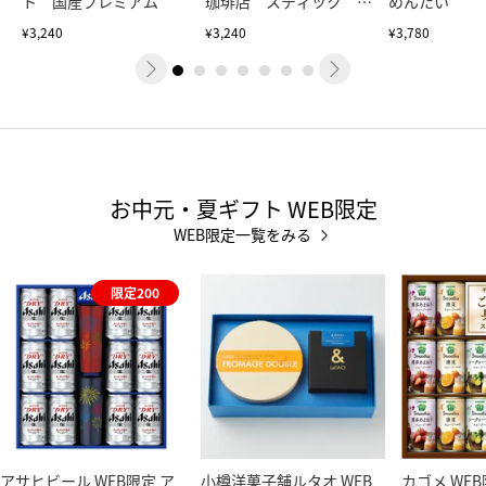
ト 国産プレミアム
珈琲店 スティック ブ
めんたい
ラックギフト
¥3,240
¥3,240
¥3,780
お中元・夏ギフト WEB限定
WEB限定一覧をみる
限定200
アサヒビール WEB限定 ア
小樽洋菓子舗ルタオ WEB
カゴメ WE