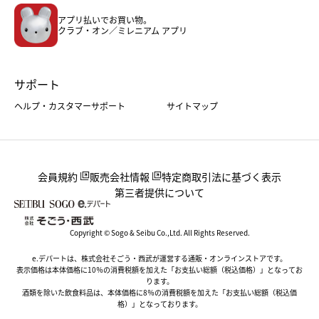
メンズファッション＆スポーツ
キッズ・ベビー
アプリ払いでお買い物。
ホーム・キッチン＆アート
クラブ・オン／ミレニアム アプリ
サポート
ヘルプ・カスタマーサポート
サイトマップ
会員規約
販売会社情報
特定商取引法に基づく表示
第三者提供について
Copyright © Sogo & Seibu Co.,Ltd. All Rights Reserved.
e.デパートは、株式会社そごう・西武が運営する通販・オンラインストアです。
表示価格は本体価格に10％の消費税額を加えた「お支払い総額（税込価格）」となってお
ります。
酒類を除いた飲食料品は、本体価格に8％の消費税額を加えた「お支払い総額（税込価
格）」となっております。