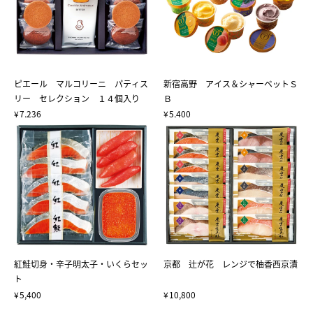
ピエール マルコリーニ パティス
新宿高野 アイス＆シャーベットＳ
リー セレクション １４個入り
Ｂ
7,236
5,400
紅鮭切身・辛子明太子・いくらセッ
京都 辻が花 レンジで柚香西京漬
ト
5,400
10,800