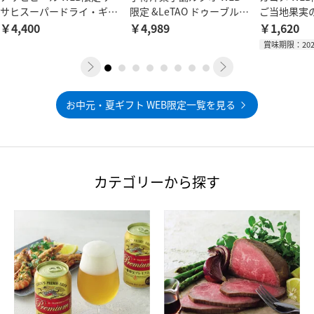
サヒスーパードライ・ギフ
限定 &LeTAO ドゥーブルフ
ご当地果実
トタンブラー付き
ロマージュギフト
ージー
￥4,400
￥4,989
￥1,620
賞味期限：202
お中元・夏ギフト WEB限定一覧を見る
カテゴリーから探す