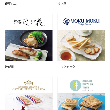
伊藤ハム
福さ屋
辻が花
ヨックモック