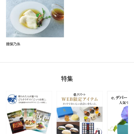
揖保乃糸
特集