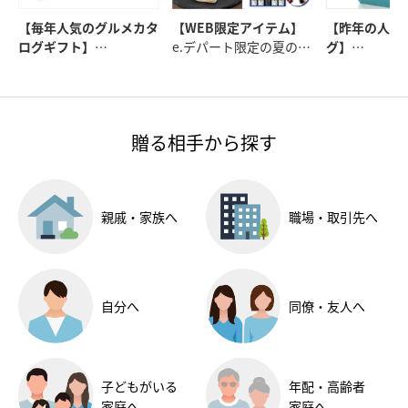
【毎年人気のグルメカタ
【WEB限定アイテム】
【昨年の人気
ログギフト】
e.デパート限定の夏の集
グ】
日本各地の美味が満載
いや贈り物にみんなが喜
人気の商品を
冊子とカードタイプ（W
ぶアイテムです
とにご紹介
EB）の2種類をご用意
贈る相手から探す
親戚・家族へ
職場・
取引先へ
自分へ
同僚・友人へ
子どもがいる
年配・高齢者
家庭へ
家庭へ