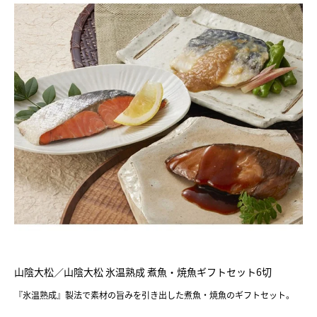
山陰大松／山陰大松 氷温熟成 煮魚・焼魚ギフトセット6切
『氷温熟成』製法で素材の旨みを引き出した煮魚・焼魚のギフトセット。