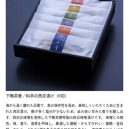
下鴨茶寮／料亭の西京漬け（6切）
海から遠く離れた京都で、魚の保存性を高め、美味しくいただくために生ま
れた西京漬け。 麹が多く塩分が少ないため、品の良い甘みと香りを醸し出
す、西京白味噌を使用した下鴨茶寮特製の西京味噌漬けです。 味噌との相
性、味、香り、食感を吟味し、厳選した銀鮭・からすかれい・銀鱈・金目