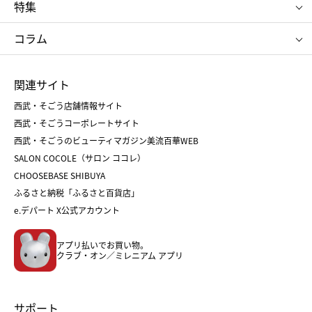
ポロ ラルフ ローレン
ザ ノース フェイス
特集
RMK
SUQQU
たねや
とらや
タケオ キクチ
ママ＆キッズ
クリニーク
SK-Ⅱ
お中元
お歳暮
ねんりん家
シュガーバターの木
コラム
シュタイフ
バカラ
ひな人形
五月人形
お中元
お歳暮
ランドセル
母の日
関連サイト
菓子折り
手土産
父の日
クリスマス
和菓子
お取り寄せ
西武・そごう店舗情報サイト
クリスマスケーキ
おせち
西武・そごうコーポレートサイト
人気のギフト
福袋
福袋
バレンタイン
西武・そごうのビューティマガジン美流百華WEB
バレンタイン
ホワイトデー
ホワイトデー
SALON COCOLE（サロン ココレ）
おせち
母の日
CHOOSEBASE SHIBUYA
父の日
コスメ
ふるさと納税「ふるさと百貨店」
フード
レディースファッション
e.デパート X公式アカウント
メンズファッション＆スポーツ
キッズ・ベビー
アプリ払いでお買い物。
ホーム・キッチン＆アート
クラブ・オン／ミレニアム アプリ
サポート