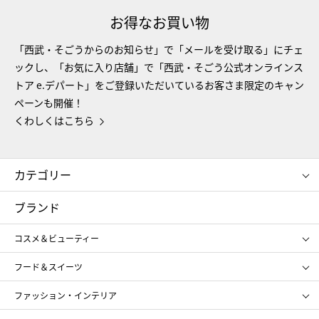
お得なお買い物
「西武・そごうからのお知らせ」で「メールを受け取る」にチェ
ックし、「お気に入り店舗」で「西武・そごう公式オンラインス
トア e.デパート」をご登録いただいているお客さま限定のキャン
ペーンも開催！
くわしくはこちら
カテゴリー
コスメ＆ビューティー
フード＆スイーツ
ブランド
ギフト
レディース
コスメ＆ビューティー
メンズ
キッズ・ベビー
SHISEIDO
クレ・ド・ポー ボーテ
スポーツ・アウトドア
ホーム・キッチン＆アート
フード＆スイーツ
ポール&ジョー ボーテ
ジルスチュアート
お中元
お歳暮
アンリ・シャルパンティエ
ガトー・ド・ボワイヤージュ
ファッション・インテリア
NARS
エスト
ゴディバ
新宿高野