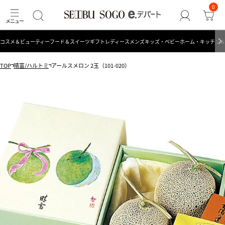
0
コスメ＆ビューティー
フード＆スイーツ
ギフト
レディース
メンズ
キッズ・ベビー
ホーム・キッチン＆
TOP
晴富/ハルトミ
アールスメロン 2玉（101-020）