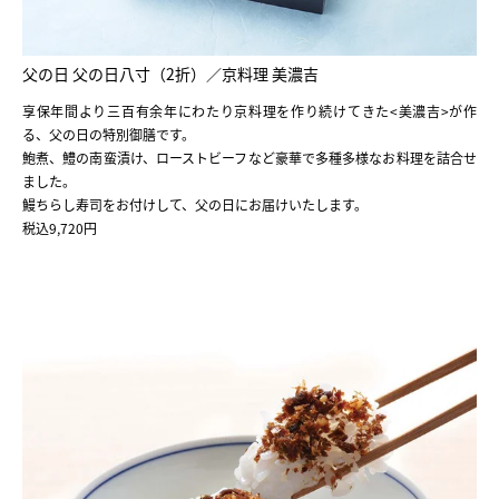
父の日 父の日八寸（2折）／京料理 美濃吉
享保年間より三百有余年にわたり京料理を作り続けてきた<美濃吉>が作
る、父の日の特別御膳です。
鮑煮、鱧の南蛮漬け、ローストビーフなど豪華で多種多様なお料理を詰合せ
ました。
鰻ちらし寿司をお付けして、父の日にお届けいたします。
税込9,720円