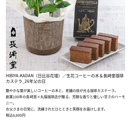
HIBIYA-KADAN（日比谷花壇）／生花コーヒーの木＆長﨑堂珈琲
カステラ_26年父の日
艶やかな葉が美しいコーヒーの木と、老舗の技が光る珈琲カステーラ。
創業100年の長﨑堂×丸福珈琲店が贈る、芳醇な香りと優しい甘さのハーモ
ニー。
お父さまの日常に、洗練されたひとときと笑顔をお届けします。
税込6,600円