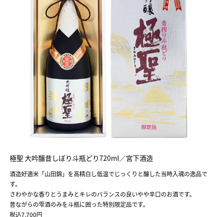
極聖 大吟醸昔しぼり斗瓶どり720ml／宮下酒造
酒造好適米「山田錦」を高精白し低温でじっくりと醸した当時入魂の逸品で
す。
さわやかな香りとうまみとキレのバランスの良いやや辛口のお酒です。
昔ながらの雫酒のみを斗瓶に囲った特別限定品です。
税込7,700円