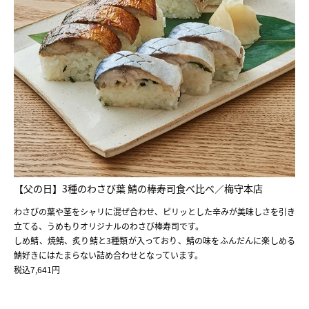
【父の日】3種のわさび葉 鯖の棒寿司食べ比べ／梅守本店
わさびの葉や茎をシャリに混ぜ合わせ、ピリッとした辛みが美味しさを引き
立てる、うめもりオリジナルのわさび棒寿司です。
しめ鯖、焼鯖、炙り鯖と3種類が入っており、鯖の味をふんだんに楽しめる
鯖好きにはたまらない詰め合わせとなっています。
税込7,641円