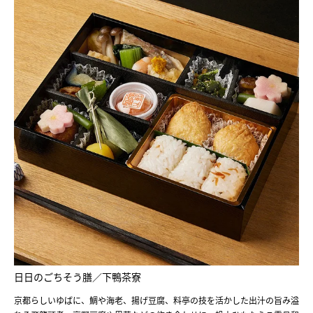
日日のごちそう膳／下鴨茶寮
京都らしいゆばに、鯛や海老、揚げ豆腐、料亭の技を活かした出汁の旨み溢