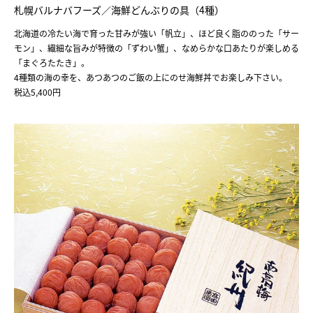
札幌バルナバフーズ／海鮮どんぶりの具（4種）
北海道の冷たい海で育った甘みが強い「帆立」、ほど良く脂ののった「サー
モン」、繊細な旨みが特徴の「ずわい蟹」、なめらかな口あたりが楽しめる
「まぐろたたき」。
4種類の海の幸を、あつあつのご飯の上にのせ海鮮丼でお楽しみ下さい。
税込5,400円