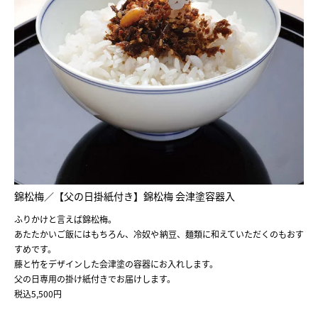
錦松梅／【父の日掛紙付き】錦松梅 会津塗容器入
ふりかけと言えば錦松梅。
あたたかいご飯にはもちろん、冷奴や納豆、麺類に和えていただくのもおす
すめです。
藤と竹をデザインした会津塗の容器にお入れします。
父の日専用の掛け紙付きでお届けします。
税込5,500円