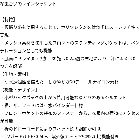
な風合いのレインジャケット
【特徴】
・仮撚り糸を使用することで、ポリウレタンを使わずにストレッチ性を
実現
・メッシュ素材を使用したフロントのスランティングポケットは、ベン
チレーションとしても機能
・肌面にドライタッチ加工を施した2.5層の生地により、汗によるべた
つきを軽減
【生地・素材】
・防水透湿性を備えた、しなやかな20デニールナイロン素材
【機能・デザイン】
・小型バックパックの上から着用可能なゆとりのあるシルエット
・裾、袖、フードははっ水バインダー仕様
・フロントポケットの袋布のファスナーから、衣服内の荷物にアクセス
が可能
・裾のドローコードによりフィット感の調節が可能
・UVガード(UPF30-50+、紫外線カット率90%以上)機能付き