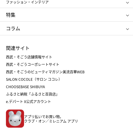
アンリ・シャルパンティエ
ガトー・ド・ボワイヤージュ
ファッション・インテリア
NARS
エスト
ゴディバ
新宿高野
ポロ ラルフ ローレン
ザ ノース フェイス
特集
RMK
SUQQU
たねや
とらや
タケオ キクチ
ママ＆キッズ
クリニーク
SK-Ⅱ
お中元
お歳暮
ねんりん家
シュガーバターの木
コラム
シュタイフ
バカラ
ひな人形
五月人形
お中元
お歳暮
ランドセル
母の日
関連サイト
菓子折り
手土産
父の日
クリスマス
和菓子
お取り寄せ
西武・そごう店舗情報サイト
クリスマスケーキ
おせち
西武・そごうコーポレートサイト
人気のギフト
福袋
福袋
バレンタイン
西武・そごうのビューティマガジン美流百華WEB
バレンタイン
ホワイトデー
ホワイトデー
SALON COCOLE（サロン ココレ）
おせち
母の日
CHOOSEBASE SHIBUYA
父の日
コスメ
ふるさと納税「ふるさと百貨店」
フード
レディースファッション
e.デパート X公式アカウント
メンズファッション＆スポーツ
キッズ・ベビー
アプリ払いでお買い物。
ホーム・キッチン＆アート
クラブ・オン／ミレニアム アプリ