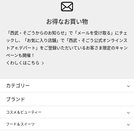
お得なお買い物
「西武・そごうからのお知らせ」で「メールを受け取る」にチェ
ックし、「お気に入り店舗」で「西武・そごう公式オンラインス
トア e.デパート」をご登録いただいているお客さま限定のキャン
ペーンも開催！
くわしくはこちら
カテゴリー
コスメ＆ビューティー
フード＆スイーツ
ブランド
ギフト
レディース
コスメ＆ビューティー
メンズ
キッズ・ベビー
SHISEIDO
クレ・ド・ポー ボーテ
スポーツ・アウトドア
ホーム・キッチン＆アート
フード＆スイーツ
ポール&ジョー ボーテ
ジルスチュアート
お中元
お歳暮