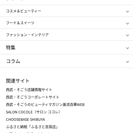
ギフト
レディース
コスメ＆ビューティー
メンズ
キッズ・ベビー
SHISEIDO
クレ・ド・ポー ボーテ
スポーツ・アウトドア
ホーム・キッチン＆アート
フード＆スイーツ
ポール&ジョー ボーテ
ジルスチュアート
お中元
お歳暮
アンリ・シャルパンティエ
ガトー・ド・ボワイヤージュ
ファッション・インテリア
NARS
エスト
ゴディバ
新宿高野
ポロ ラルフ ローレン
ザ ノース フェイス
特集
RMK
SUQQU
たねや
とらや
タケオ キクチ
ママ＆キッズ
クリニーク
SK-Ⅱ
お中元
お歳暮
ねんりん家
シュガーバターの木
コラム
シュタイフ
バカラ
ひな人形
五月人形
お中元
お歳暮
ランドセル
母の日
関連サイト
菓子折り
手土産
父の日
クリスマス
和菓子
お取り寄せ
西武・そごう店舗情報サイト
クリスマスケーキ
おせち
西武・そごうコーポレートサイト
人気のギフト
福袋
福袋
バレンタイン
西武・そごうのビューティマガジン美流百華WEB
バレンタイン
ホワイトデー
ホワイトデー
SALON COCOLE（サロン ココレ）
おせち
母の日
CHOOSEBASE SHIBUYA
父の日
コスメ
ふるさと納税「ふるさと百貨店」
フード
レディースファッション