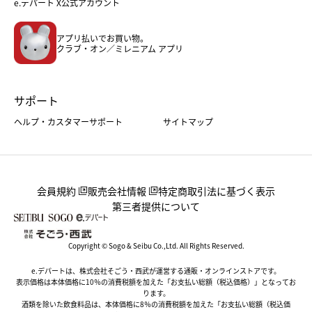
e.デパート X公式アカウント
メンズファッション＆スポーツ
キッズ・ベビー
アプリ払いでお買い物。
ホーム・キッチン＆アート
クラブ・オン／ミレニアム アプリ
サポート
ヘルプ・カスタマーサポート
サイトマップ
会員規約
販売会社情報
特定商取引法に基づく表示
第三者提供について
Copyright © Sogo & Seibu Co.,Ltd. All Rights Reserved.
e.デパートは、株式会社そごう・西武が運営する通販・オンラインストアです。
表示価格は本体価格に10％の消費税額を加えた「お支払い総額（税込価格）」となってお
ります。
酒類を除いた飲食料品は、本体価格に8％の消費税額を加えた「お支払い総額（税込価