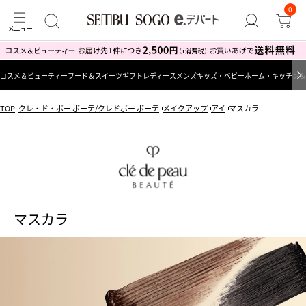
0
コスメ＆ビューティー
フード＆スイーツ
ギフト
レディース
メンズ
キッズ・ベビー
ホーム・キッチン＆
TOP
クレ・ド・ポー ボーテ/クレドポー ボーテ
メイクアップ
アイ
マスカラ
マスカラ