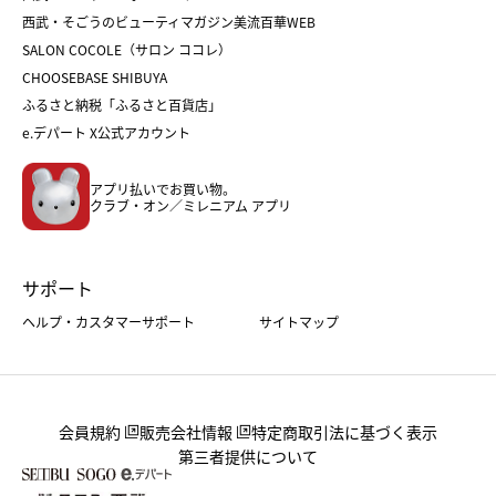
福袋
バレンタイン
西武・そごうのビューティマガジン美流百華WEB
バレンタイン
ホワイトデー
ホワイトデー
SALON COCOLE（サロン ココレ）
おせち
母の日
CHOOSEBASE SHIBUYA
父の日
コスメ
ふるさと納税「ふるさと百貨店」
フード
レディースファッション
e.デパート X公式アカウント
メンズファッション＆スポーツ
キッズ・ベビー
アプリ払いでお買い物。
ホーム・キッチン＆アート
クラブ・オン／ミレニアム アプリ
サポート
ヘルプ・カスタマーサポート
サイトマップ
会員規約
販売会社情報
特定商取引法に基づく表示
第三者提供について