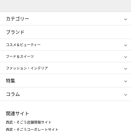
カテゴリー
コスメ＆ビューティー
フード＆スイーツ
ブランド
ギフト
レディース
コスメ＆ビューティー
メンズ
キッズ・ベビー
SHISEIDO
クレ・ド・ポー ボーテ
スポーツ・アウトドア
ホーム・キッチン＆アート
フード＆スイーツ
ポール&ジョー ボーテ
ジルスチュアート
お中元
お歳暮
アンリ・シャルパンティエ
ガトー・ド・ボワイヤージュ
ファッション・インテリア
NARS
エスト
ゴディバ
新宿高野
ポロ ラルフ ローレン
ザ ノース フェイス
特集
RMK
SUQQU
たねや
とらや
タケオ キクチ
ママ＆キッズ
クリニーク
SK-Ⅱ
お中元
お歳暮
ねんりん家
シュガーバターの木
コラム
シュタイフ
バカラ
ひな人形
五月人形
お中元
お歳暮
ランドセル
母の日
関連サイト
菓子折り
手土産
父の日
クリスマス
和菓子
お取り寄せ
西武・そごう店舗情報サイト
クリスマスケーキ
おせち
西武・そごうコーポレートサイト
人気のギフト
福袋