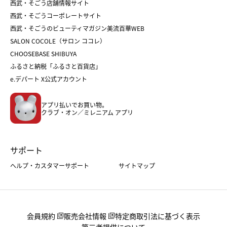
和菓子
お取り寄せ
西武・そごう店舗情報サイト
クリスマスケーキ
おせち
西武・そごうコーポレートサイト
人気のギフト
福袋
福袋
バレンタイン
西武・そごうのビューティマガジン美流百華WEB
バレンタイン
ホワイトデー
ホワイトデー
SALON COCOLE（サロン ココレ）
おせち
母の日
CHOOSEBASE SHIBUYA
父の日
コスメ
ふるさと納税「ふるさと百貨店」
フード
レディースファッション
e.デパート X公式アカウント
メンズファッション＆スポーツ
キッズ・ベビー
アプリ払いでお買い物。
ホーム・キッチン＆アート
クラブ・オン／ミレニアム アプリ
サポート
ヘルプ・カスタマーサポート
サイトマップ
会員規約
販売会社情報
特定商取引法に基づく表示