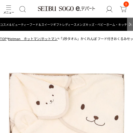
0
コスメ＆ビューティー
フード＆スイーツ
ギフト
レディース
メンズ
キッズ・ベビー
ホーム・キッチン＆
TOP
Hotman ホットマン/ホットマン
「1秒タオル」かくれんぼ フード付きおくるみセ