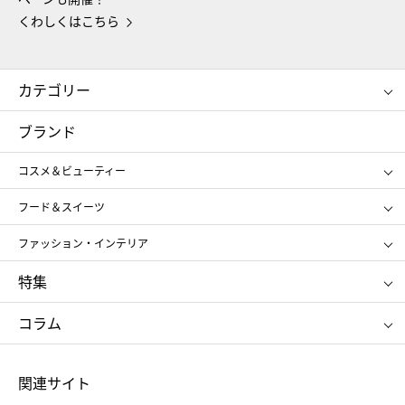
くわしくはこちら
カテゴリー
コスメ＆ビューティー
フード＆スイーツ
ブランド
ギフト
レディース
コスメ＆ビューティー
メンズ
キッズ・ベビー
SHISEIDO
クレ・ド・ポー ボーテ
スポーツ・アウトドア
ホーム・キッチン＆アート
フード＆スイーツ
ポール&ジョー ボーテ
ジルスチュアート
お中元
お歳暮
アンリ・シャルパンティエ
ガトー・ド・ボワイヤージュ
ファッション・インテリア
NARS
エスト
ゴディバ
新宿高野
ポロ ラルフ ローレン
ザ ノース フェイス
特集
RMK
SUQQU
たねや
とらや
タケオ キクチ
ママ＆キッズ
クリニーク
SK-Ⅱ
お中元
お歳暮
ねんりん家
シュガーバターの木
コラム
シュタイフ
バカラ
ひな人形
五月人形
お中元
お歳暮
ランドセル
母の日
関連サイト
菓子折り
手土産
父の日
クリスマス