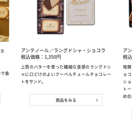
ショ
アンテノール／ラングドシャ・ショコラ
ア
税込価格：1,350円
税込
上質のバターを使った繊細な食感のラングドシ
発酵
ーで香
ャに口どけのよいクーベルチュールチョコレー
ョコ
トをサンド。
ショ
トー
め合
商品をみる