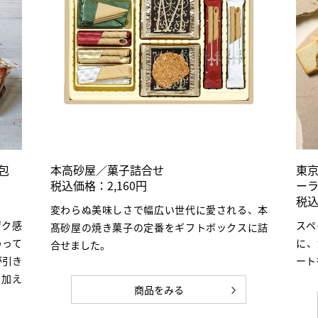
包
本高砂屋／菓子詰合せ
東
税込価格：2,160円
ーラ
税込
変わらぬ美味しさで幅広い世代に愛される、本
ザク感
スペ
髙砂屋の焼き菓子の定番をギフトボックスに詰
わって
に、
合せました。
が引き
ート
を加え
商品をみる