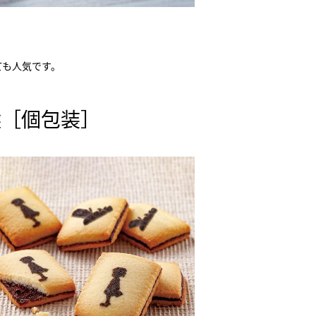
ても人気です。
選［個包装］