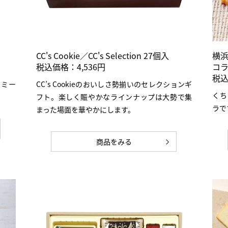
り
CC's Cookie／CC's Selection 27個入
横浜
税込価格：4,536円
コ
税込
ーミー
CC’s Cookieのおいしさ勢揃いのセレクションギ
くち
フト。楽しく賑やかなラインナップは大勢で集
ラで
まった場面を華やかにします。
商品をみる