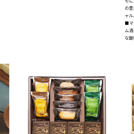
もに
の豊
ャル
■マ
ム酒
な酸