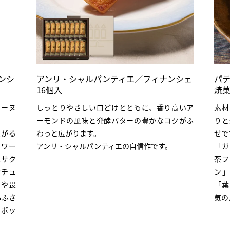
ナンシ
アンリ・シャルパンティエ／フィナンシェ
パテ
16個入
焼菓
レーヌ
しっとりやさしい口どけとともに、香り高いア
素材
ーモンドの風味と発酵バターの豊かなコクがふ
りと
広がる
わっと広がります。
せで
ボワー
アンリ・シャルパンティエの自信作です。
「ガ
はサク
茶フ
ナチュ
ン」
ンや畏
「葉
もふさ
気の
のボッ