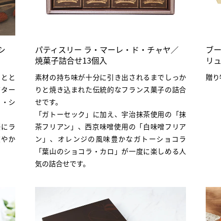
シ
パティスリー ラ・マーレ・ド・チャヤ／
ブ
焼菓子詰合せ13個入
リ
けとと
素材の持ち味が十分に引き出されるまでしっか
贈り
バター
りと焼き込まれた伝統的なフランス菓子の詰合
リ・シ
せです。
「ガトーセック」に加え、宇治抹茶使用の「抹
感にラ
茶フリアン」、西京味噌使用の「白味噌フリア
爽やか
ン」、オレンジの風味豊かなガトーショコラ
「葉山のショコラ・カロ」が一度に楽しめる人
気の詰合せです。