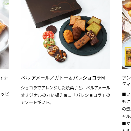
ィナ
ベル アメール／ガトー＆パレショコラM
アン
ティ
ショコラでアレンジした焼菓子と、ベルアメール
トッピ
■フ
オリジナルの丸い板チョコ「パレショコラ」の
もに
アソートギフト。
の豊
ャル
■マ
ム酒