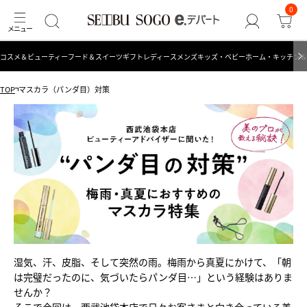
0
コスメ＆ビューティー
フード＆スイーツ
ギフト
レディース
メンズ
キッズ・ベビー
ホーム・キッチン＆
TOP
マスカラ（パンダ目）対策
湿気、汗、皮脂、そして突然の雨。梅雨から真夏にかけて、「朝
は完璧だったのに、気づいたらパンダ目…」という経験はありま
せんか？