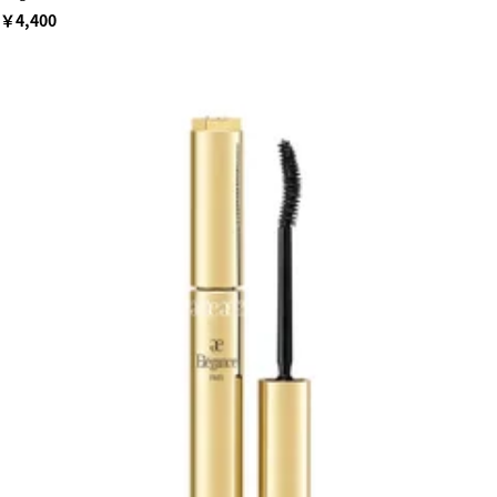
￥4,400