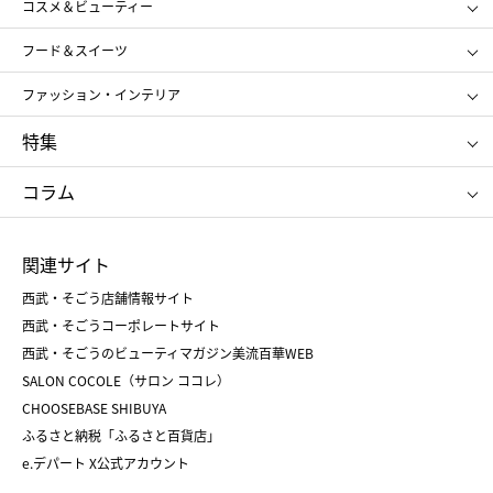
コスメ＆ビューティー
メンズ
キッズ・ベビー
SHISEIDO
クレ・ド・ポー ボーテ
スポーツ・アウトドア
ホーム・キッチン＆アート
フード＆スイーツ
ポール&ジョー ボーテ
ジルスチュアート
お中元
お歳暮
アンリ・シャルパンティエ
ガトー・ド・ボワイヤージュ
ファッション・インテリア
NARS
エスト
ゴディバ
新宿高野
ポロ ラルフ ローレン
ザ ノース フェイス
特集
RMK
SUQQU
たねや
とらや
タケオ キクチ
ママ＆キッズ
クリニーク
SK-Ⅱ
お中元
お歳暮
ねんりん家
シュガーバターの木
コラム
シュタイフ
バカラ
ひな人形
五月人形
お中元
お歳暮
ランドセル
母の日
関連サイト
菓子折り
手土産
父の日
クリスマス
和菓子
お取り寄せ
西武・そごう店舗情報サイト
クリスマスケーキ
おせち
西武・そごうコーポレートサイト
人気のギフト
福袋
福袋
バレンタイン
西武・そごうのビューティマガジン美流百華WEB
バレンタイン
ホワイトデー
ホワイトデー
SALON COCOLE（サロン ココレ）
おせち
母の日
CHOOSEBASE SHIBUYA
父の日
コスメ
ふるさと納税「ふるさと百貨店」
フード
レディースファッション
e.デパート X公式アカウント
メンズファッション＆スポーツ
キッズ・ベビー