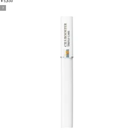
￥5,830