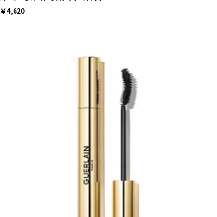
￥4,620