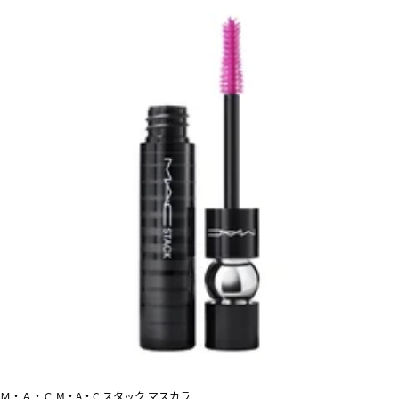
Ｍ・Ａ・Ｃ M・A・C スタック マスカラ