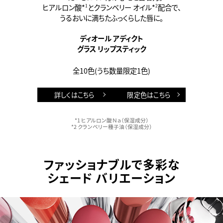
ヒアルロン酸*
とクランベリー オイル*
配合で、
1
2
うるおいに満ちたふっくらした唇に。
ディオール アディクト
グラス リップスティック
全10色(うち数量限定1色)
詳しくはこちら
限定色はこちら
*1 ヒアルロン酸Ｎａ（保湿成分）
*2 クランベリー種子油（保湿成分）
ファッショナブルで多彩な
シェード バリエーション