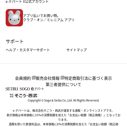
e.デパート X公式アカウント
メンズファッション＆スポーツ
キッズ・ベビー
アプリ払いでお買い物。
ホーム・キッチン＆アート
クラブ・オン／ミレニアム アプリ
サポート
ヘルプ・カスタマーサポート
サイトマップ
会員規約
販売会社情報
特定商取引法に基づく表示
第三者提供について
Copyright © Sogo & Seibu Co.,Ltd. All Rights Reserved.
e.デパートは、株式会社そごう・西武が運営する通販・オンラインストアです。
表示価格は本体価格に10％の消費税額を加えた「お支払い総額（税込価格）」となってお
ります。
酒類を除いた飲食料品は、本体価格に8％の消費税額を加えた「お支払い総額（税込価