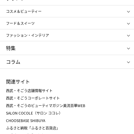
ギフト
レディース
コスメ＆ビューティー
メンズ
キッズ・ベビー
SHISEIDO
クレ・ド・ポー ボーテ
スポーツ・アウトドア
ホーム・キッチン＆アート
フード＆スイーツ
ポール&ジョー ボーテ
ジルスチュアート
お中元
お歳暮
アンリ・シャルパンティエ
ガトー・ド・ボワイヤージュ
ファッション・インテリア
NARS
エスト
ゴディバ
新宿高野
ポロ ラルフ ローレン
ザ ノース フェイス
特集
RMK
SUQQU
たねや
とらや
タケオ キクチ
ママ＆キッズ
クリニーク
SK-Ⅱ
お中元
お歳暮
ねんりん家
シュガーバターの木
コラム
シュタイフ
バカラ
ひな人形
五月人形
お中元
お歳暮
ランドセル
母の日
関連サイト
菓子折り
手土産
父の日
クリスマス
和菓子
お取り寄せ
西武・そごう店舗情報サイト
クリスマスケーキ
おせち
西武・そごうコーポレートサイト
人気のギフト
福袋
福袋
バレンタイン
西武・そごうのビューティマガジン美流百華WEB
バレンタイン
ホワイトデー
ホワイトデー
SALON COCOLE（サロン ココレ）
おせち
母の日
CHOOSEBASE SHIBUYA
父の日
コスメ
ふるさと納税「ふるさと百貨店」
フード
レディースファッション