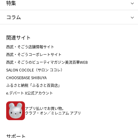
ポロ ラルフ ローレン
ザ ノース フェイス
特集
RMK
SUQQU
たねや
とらや
タケオ キクチ
ママ＆キッズ
クリニーク
SK-Ⅱ
お中元
お歳暮
ねんりん家
シュガーバターの木
コラム
シュタイフ
バカラ
ひな人形
五月人形
お中元
お歳暮
ランドセル
母の日
関連サイト
菓子折り
手土産
父の日
クリスマス
和菓子
お取り寄せ
西武・そごう店舗情報サイト
クリスマスケーキ
おせち
西武・そごうコーポレートサイト
人気のギフト
福袋
福袋
バレンタイン
西武・そごうのビューティマガジン美流百華WEB
バレンタイン
ホワイトデー
ホワイトデー
SALON COCOLE（サロン ココレ）
おせち
母の日
CHOOSEBASE SHIBUYA
父の日
コスメ
ふるさと納税「ふるさと百貨店」
フード
レディースファッション
e.デパート X公式アカウント
メンズファッション＆スポーツ
キッズ・ベビー
アプリ払いでお買い物。
ホーム・キッチン＆アート
クラブ・オン／ミレニアム アプリ
サポート