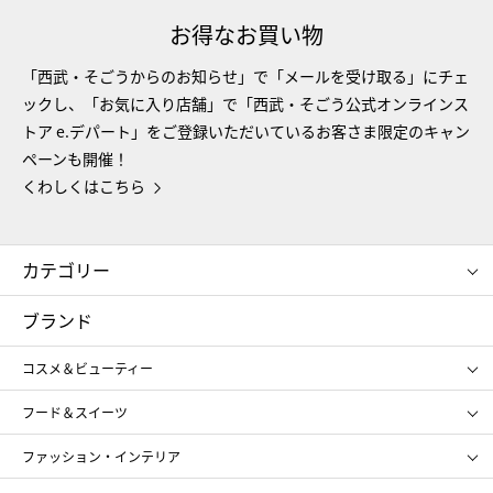
お得なお買い物
「西武・そごうからのお知らせ」で「メールを受け取る」にチェ
ックし、「お気に入り店舗」で「西武・そごう公式オンラインス
トア e.デパート」をご登録いただいているお客さま限定のキャン
ペーンも開催！
くわしくはこちら
カテゴリー
コスメ＆ビューティー
フード＆スイーツ
ブランド
ギフト
レディース
コスメ＆ビューティー
メンズ
キッズ・ベビー
SHISEIDO
クレ・ド・ポー ボーテ
スポーツ・アウトドア
ホーム・キッチン＆アート
フード＆スイーツ
ポール&ジョー ボーテ
ジルスチュアート
お中元
お歳暮
アンリ・シャルパンティエ
ガトー・ド・ボワイヤージュ
ファッション・インテリア
NARS
エスト
ゴディバ
新宿高野