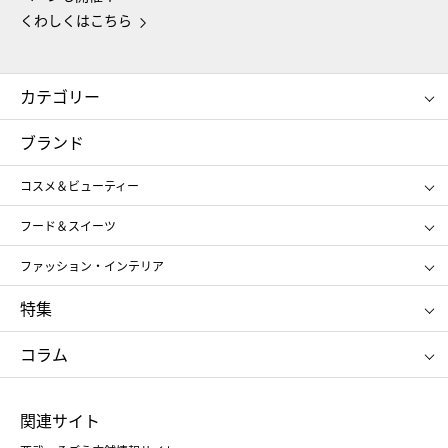
くわしくはこちら
カテゴリー
コスメ＆ビューティー
フード＆スイーツ
ブランド
ギフト
レディース
コスメ＆ビューティー
メンズ
キッズ・ベビー
SHISEIDO
クレ・ド・ポー ボーテ
スポーツ・アウトドア
ホーム・キッチン＆アート
フード＆スイーツ
ポール&ジョー ボーテ
ジルスチュアート
お中元
お歳暮
アンリ・シャルパンティエ
ガトー・ド・ボワイヤージュ
ファッション・インテリア
NARS
エスト
ゴディバ
新宿高野
ポロ ラルフ ローレン
ザ ノース フェイス
特集
RMK
SUQQU
たねや
とらや
タケオ キクチ
ママ＆キッズ
クリニーク
SK-Ⅱ
お中元
お歳暮
ねんりん家
シュガーバターの木
コラム
シュタイフ
バカラ
ひな人形
五月人形
お中元
お歳暮
ランドセル
母の日
関連サイト
菓子折り
手土産
父の日
クリスマス