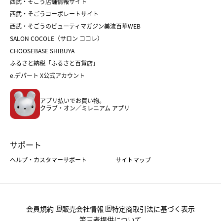
和菓子
お取り寄せ
西武・そごう店舗情報サイト
クリスマスケーキ
おせち
西武・そごうコーポレートサイト
人気のギフト
福袋
福袋
バレンタイン
西武・そごうのビューティマガジン美流百華WEB
バレンタイン
ホワイトデー
ホワイトデー
SALON COCOLE（サロン ココレ）
おせち
母の日
CHOOSEBASE SHIBUYA
父の日
コスメ
ふるさと納税「ふるさと百貨店」
フード
レディースファッション
e.デパート X公式アカウント
メンズファッション＆スポーツ
キッズ・ベビー
アプリ払いでお買い物。
ホーム・キッチン＆アート
クラブ・オン／ミレニアム アプリ
サポート
ヘルプ・カスタマーサポート
サイトマップ
会員規約
販売会社情報
特定商取引法に基づく表示
第三者提供について