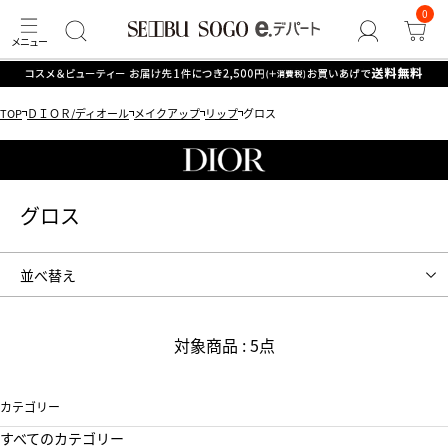
0
TOP
ＤＩＯＲ/ディオール
メイクアップ
リップ
グロス
グロス
並べ替え
おすすめ順
新着順
対象商品 : 5点
人気順
価格安い順
カテゴリー
すべてのカテゴリー