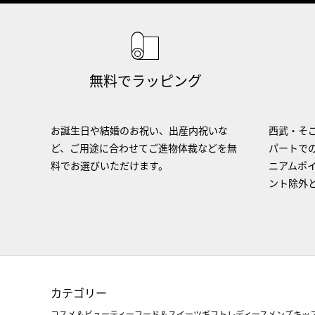
無料でラッピング
お誕生日や結婚のお祝い、出産内祝いな
西武・そご
ど、ご用途に合わせてご進物体裁などを無
パートで
料でお選びいただけます。
ニアムポ
ント除外
カテゴリー
コスメ＆ビューティー
フード＆スイーツ
ギフト
レディース
メンズ
キッ