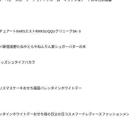
チュアート
NARS
エスト
RMK
SUQQU
クリニーク
SK-Ⅱ
バ
新宿高野
たねや
とらや
ねんりん家
シュガーバターの木
キッズ
シュタイフ
バカラ
リスマスケーキ
おせち
福袋
バレンタイン
ホワイトデー
ンタイン
ホワイトデー
おせち
母の日
父の日
コスメ
フード
レディースファッション
メ