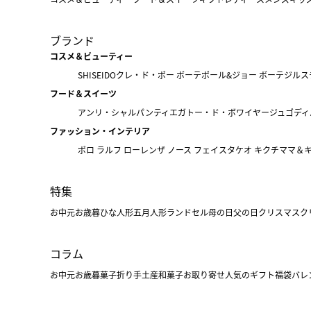
ブランド
コスメ＆ビューティー
SHISEIDO
クレ・ド・ポー ボーテ
ポール&ジョー ボーテ
ジルス
フード＆スイーツ
アンリ・シャルパンティエ
ガトー・ド・ボワイヤージュ
ゴディ
ファッション・インテリア
ポロ ラルフ ローレン
ザ ノース フェイス
タケオ キクチ
ママ＆
特集
お中元
お歳暮
ひな人形
五月人形
ランドセル
母の日
父の日
クリスマス
ク
コラム
お中元
お歳暮
菓子折り
手土産
和菓子
お取り寄せ
人気のギフト
福袋
バレ