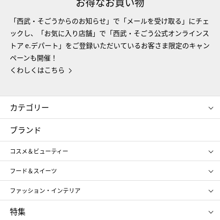
お得なお買い物
「西武・そごうからのお知らせ」で「メールを受け取る」にチェ
ックし、「お気に入り店舗」で「西武・そごう公式オンラインス
トア e.デパート」をご登録いただいているお客さま限定のキャン
ペーンも開催！
くわしくはこちら
カテゴリー
コスメ＆ビューティー
フード＆スイーツ
ブランド
ギフト
レディース
コスメ＆ビューティー
メンズ
キッズ・ベビー
SHISEIDO
クレ・ド・ポー ボーテ
スポーツ・アウトドア
ホーム・キッチン＆アート
フード＆スイーツ
ポール&ジョー ボーテ
ジルスチュアート
お中元
お歳暮
アンリ・シャルパンティエ
ガトー・ド・ボワイヤージュ
ファッション・インテリア
NARS
エスト
ゴディバ
新宿高野
ポロ ラルフ ローレン
ザ ノース フェイス
特集
RMK
SUQQU
たねや
とらや