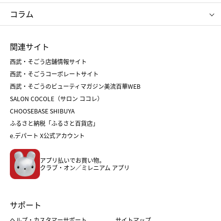
タケオ キクチ
ママ＆キッズ
クリニーク
SK-Ⅱ
お中元
お歳暮
ねんりん家
シュガーバターの木
コラム
シュタイフ
バカラ
ひな人形
五月人形
お中元
お歳暮
ランドセル
母の日
関連サイト
菓子折り
手土産
父の日
クリスマス
和菓子
お取り寄せ
西武・そごう店舗情報サイト
クリスマスケーキ
おせち
西武・そごうコーポレートサイト
人気のギフト
福袋
福袋
バレンタイン
西武・そごうのビューティマガジン美流百華WEB
バレンタイン
ホワイトデー
ホワイトデー
SALON COCOLE（サロン ココレ）
おせち
母の日
CHOOSEBASE SHIBUYA
父の日
コスメ
ふるさと納税「ふるさと百貨店」
フード
レディースファッション
e.デパート X公式アカウント
メンズファッション＆スポーツ
キッズ・ベビー
アプリ払いでお買い物。
ホーム・キッチン＆アート
クラブ・オン／ミレニアム アプリ
サポート
ヘルプ・カスタマーサポート
サイトマップ