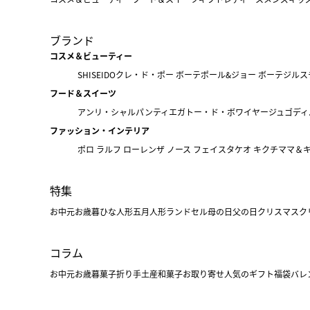
ブランド
コスメ＆ビューティー
SHISEIDO
クレ・ド・ポー ボーテ
ポール&ジョー ボーテ
ジルス
フード＆スイーツ
アンリ・シャルパンティエ
ガトー・ド・ボワイヤージュ
ゴディ
ファッション・インテリア
ポロ ラルフ ローレン
ザ ノース フェイス
タケオ キクチ
ママ＆
特集
お中元
お歳暮
ひな人形
五月人形
ランドセル
母の日
父の日
クリスマス
ク
コラム
お中元
お歳暮
菓子折り
手土産
和菓子
お取り寄せ
人気のギフト
福袋
バレ