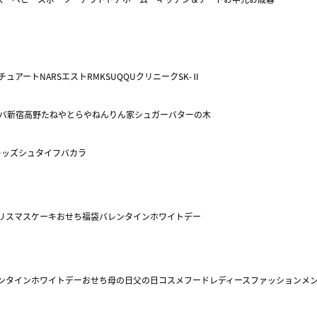
チュアート
NARS
エスト
RMK
SUQQU
クリニーク
SK-Ⅱ
バ
新宿高野
たねや
とらや
ねんりん家
シュガーバターの木
キッズ
シュタイフ
バカラ
リスマスケーキ
おせち
福袋
バレンタイン
ホワイトデー
ンタイン
ホワイトデー
おせち
母の日
父の日
コスメ
フード
レディースファッション
メ