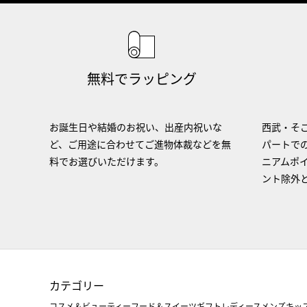
無料でラッピング
お誕生日や結婚のお祝い、出産内祝いな
西武・そご
ど、ご用途に合わせてご進物体裁などを無
パートで
料でお選びいただけます。
ニアムポ
ント除外
カテゴリー
コスメ＆ビューティー
フード＆スイーツ
ギフト
レディース
メンズ
キッ