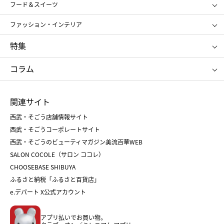
SHISEIDO
クレ・ド・ポー ボーテ
スポーツ・アウトドア
ホーム・キッチン＆アート
フード＆スイーツ
ポール&ジョー ボーテ
ジルスチュアート
お中元
お歳暮
アンリ・シャルパンティエ
ガトー・ド・ボワイヤージュ
ファッション・インテリア
NARS
エスト
ゴディバ
新宿高野
ポロ ラルフ ローレン
ザ ノース フェイス
特集
RMK
SUQQU
たねや
とらや
タケオ キクチ
ママ＆キッズ
クリニーク
SK-Ⅱ
お中元
お歳暮
ねんりん家
シュガーバターの木
コラム
シュタイフ
バカラ
ひな人形
五月人形
お中元
お歳暮
ランドセル
母の日
関連サイト
菓子折り
手土産
父の日
クリスマス
和菓子
お取り寄せ
西武・そごう店舗情報サイト
クリスマスケーキ
おせち
西武・そごうコーポレートサイト
人気のギフト
福袋
福袋
バレンタイン
西武・そごうのビューティマガジン美流百華WEB
バレンタイン
ホワイトデー
ホワイトデー
SALON COCOLE（サロン ココレ）
おせち
母の日
CHOOSEBASE SHIBUYA
父の日
コスメ
ふるさと納税「ふるさと百貨店」
フード
レディースファッション
e.デパート X公式アカウント
メンズファッション＆スポーツ
キッズ・ベビー
アプリ払いでお買い物。
ホーム・キッチン＆アート